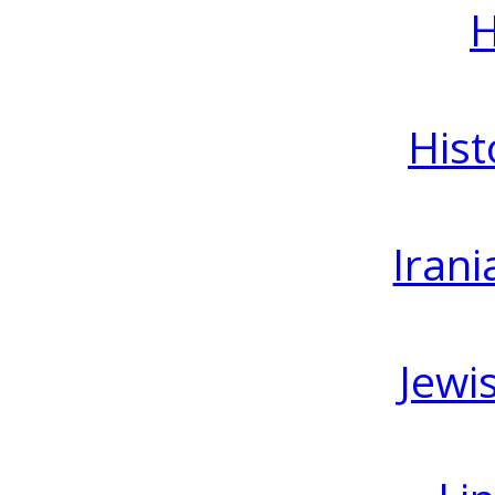
H
Hist
Irani
Jewi