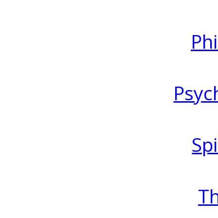
Ph
Psyc
Spi
T