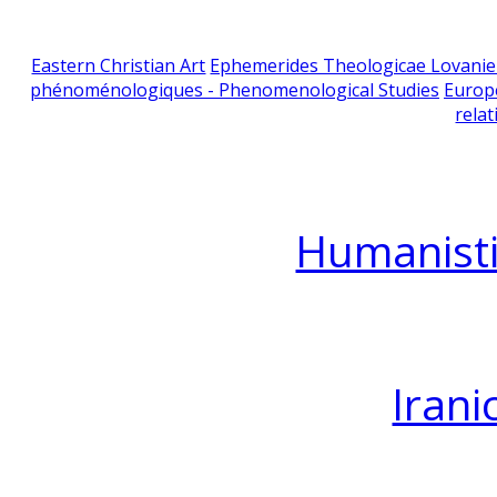
Eastern Christian Art
Ephemerides Theologicae Lovani
phénoménologiques - Phenomenological Studies
Europ
relat
Humanisti
Irani