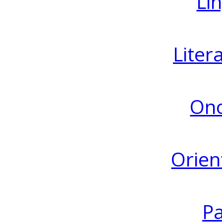
Lin
Liter
Ono
Orien
Pa