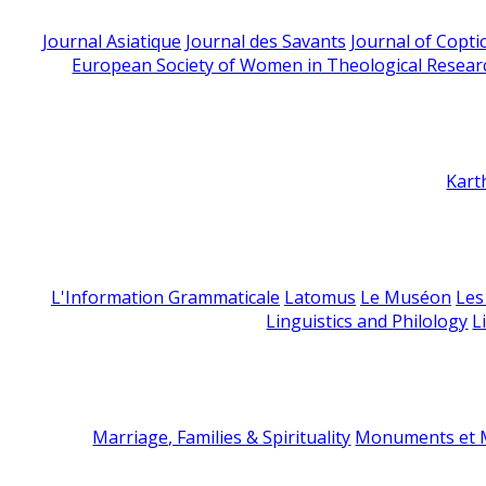
Journal Asiatique
Journal des Savants
Journal of Copti
European Society of Women in Theological Resear
Kart
L'Information Grammaticale
Latomus
Le Muséon
Les
Linguistics and Philology
L
Marriage, Families & Spirituality
Monuments et M