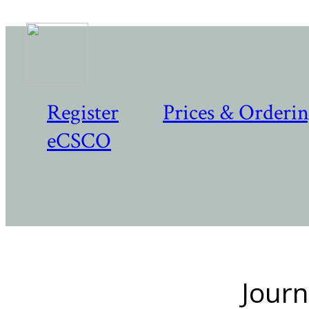
Register
Prices & Orderi
eCSCO
Journ