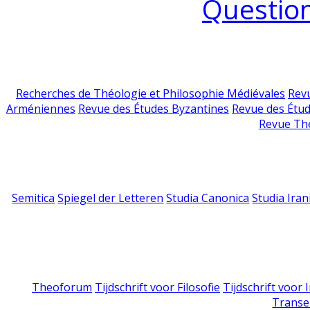
Question
Recherches de Théologie et Philosophie Médiévales
Revu
Arméniennes
Revue des Études Byzantines
Revue des Étu
Revue Th
Semitica
Spiegel der Letteren
Studia Canonica
Studia Iran
Theoforum
Tijdschrift voor Filosofie
Tijdschrift voor
Transe