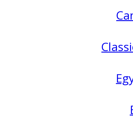
Ca
Classi
Eg