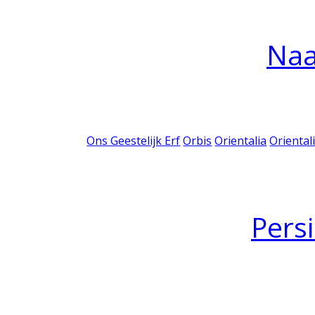
Na
Ons Geestelijk Erf
Orbis
Orientalia
Oriental
Pers