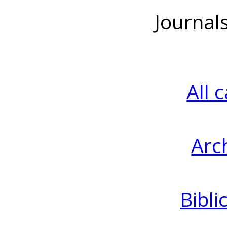
Journal
All 
Arc
Bibli