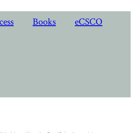
cess
Books
eCSCO