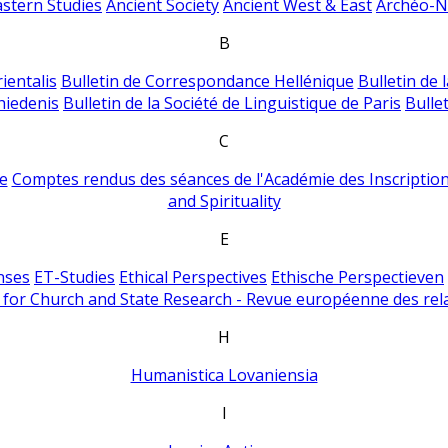
astern Studies
Ancient Society
Ancient West & East
Archéo-Ni
B
ientalis
Bulletin de Correspondance Hellénique
Bulletin de 
hiedenis
Bulletin de la Société de Linguistique de Paris
Bulle
C
e
Comptes rendus des séances de l'Académie des Inscriptions
and Spirituality
E
nses
ET-Studies
Ethical Perspectives
Ethische Perspectieven
for Church and State Research - Revue européenne des rela
H
Humanistica Lovaniensia
I