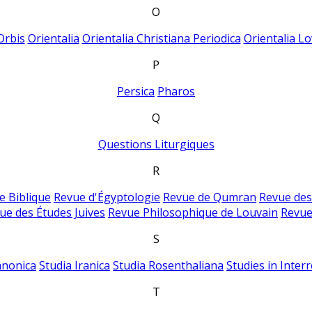
O
Orbis
Orientalia
Orientalia Christiana Periodica
Orientalia Lo
P
Persica
Pharos
Q
Questions Liturgiques
R
e Biblique
Revue d'Égyptologie
Revue de Qumran
Revue des
ue des Études Juives
Revue Philosophique de Louvain
Revue
S
anonica
Studia Iranica
Studia Rosenthaliana
Studies in Inter
T