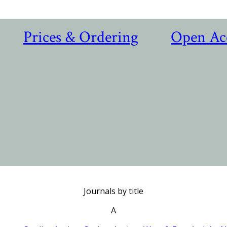
Prices & Ordering
Open Ac
Journals by title
A