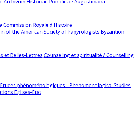
l
Archivum Historiae Pontificiae
Augustiniana
la Commission Royale d'Histoire
tin of the American Society of Papyrologists
Byzantion
 et Belles-Lettres
Counseling et spiritualité / Counselling
Etudes phénoménologiques - Phenomenological Studies
tions Églises-État