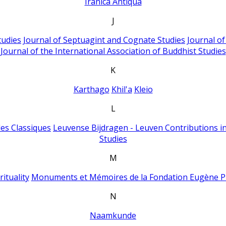
Iranica Antiqua
J
tudies
Journal of Septuagint and Cognate Studies
Journal o
Journal of the International Association of Buddhist Studies
K
Karthago
Khil'a
Kleio
L
es Classiques
Leuvense Bijdragen - Leuven Contributions in
Studies
M
ituality
Monuments et Mémoires de la Fondation Eugène P
N
Naamkunde