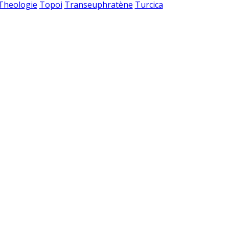
 Theologie
Topoi
Transeuphratène
Turcica