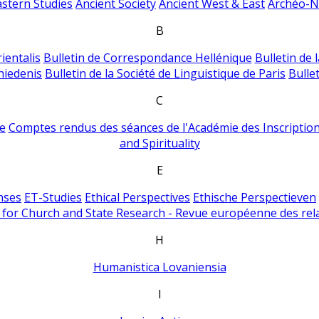
astern Studies
Ancient Society
Ancient West & East
Archéo-Ni
B
ientalis
Bulletin de Correspondance Hellénique
Bulletin de 
hiedenis
Bulletin de la Société de Linguistique de Paris
Bulle
C
e
Comptes rendus des séances de l'Académie des Inscriptions
and Spirituality
E
nses
ET-Studies
Ethical Perspectives
Ethische Perspectieven
for Church and State Research - Revue européenne des rela
H
Humanistica Lovaniensia
I