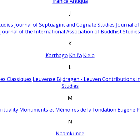
Iranica Antiqua
J
tudies
Journal of Septuagint and Cognate Studies
Journal o
Journal of the International Association of Buddhist Studies
K
Karthago
Khil'a
Kleio
L
es Classiques
Leuvense Bijdragen - Leuven Contributions in
Studies
M
ituality
Monuments et Mémoires de la Fondation Eugène P
N
Naamkunde