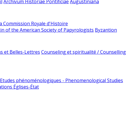
l
Archivum Historiae Pontificiae
Augustiniana
la Commission Royale d'Histoire
tin of the American Society of Papyrologists
Byzantion
 et Belles-Lettres
Counseling et spiritualité / Counselling
Etudes phénoménologiques - Phenomenological Studies
tions Églises-État