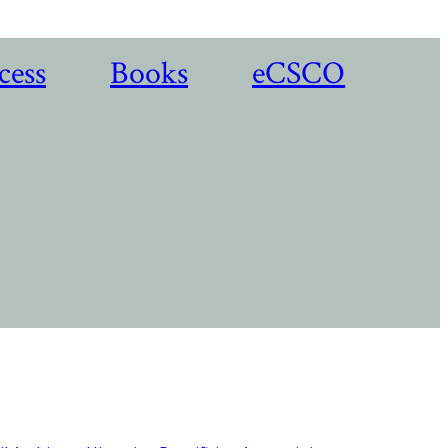
cess
Books
eCSCO