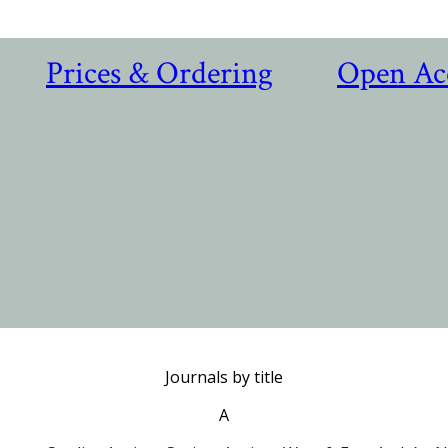
Prices & Ordering
Open Ac
Journals by title
A