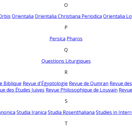
O
Orbis
Orientalia
Orientalia Christiana Periodica
Orientalia Lo
P
Persica
Pharos
Q
Questions Liturgiques
R
e Biblique
Revue d'Égyptologie
Revue de Qumran
Revue des
ue des Études Juives
Revue Philosophique de Louvain
Revue
S
anonica
Studia Iranica
Studia Rosenthaliana
Studies in Inter
T