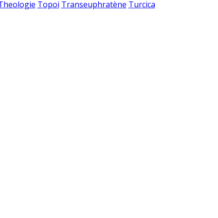
 Theologie
Topoi
Transeuphratène
Turcica