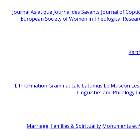
Journal Asiatique
Journal des Savants
Journal of Copti
European Society of Women in Theological Resear
Kart
L'Information Grammaticale
Latomus
Le Muséon
Les
Linguistics and Philology
L
Marriage, Families & Spirituality
Monuments et M