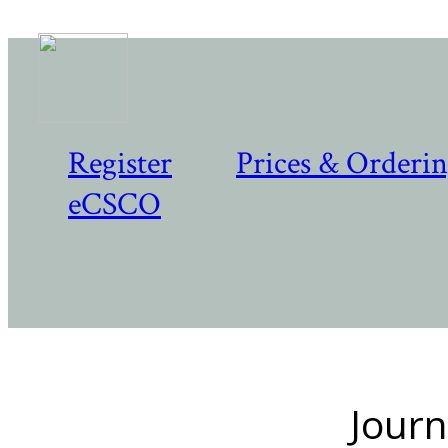
Register
Prices & Orderi
eCSCO
Journ