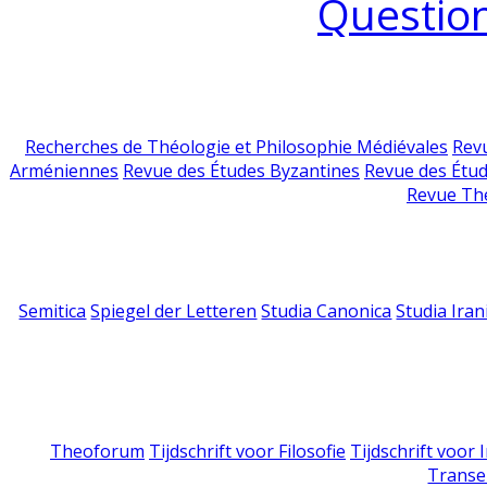
Question
Recherches de Théologie et Philosophie Médiévales
Revu
Arméniennes
Revue des Études Byzantines
Revue des Étu
Revue Th
Semitica
Spiegel der Letteren
Studia Canonica
Studia Iran
Theoforum
Tijdschrift voor Filosofie
Tijdschrift voor
Transe