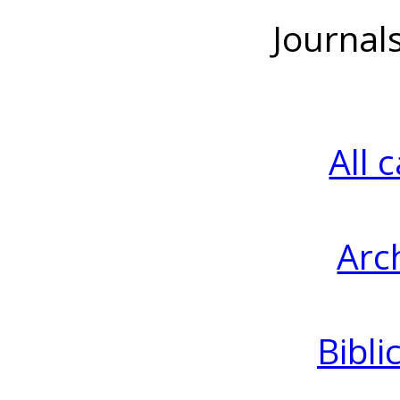
Journal
All 
Arc
Bibli