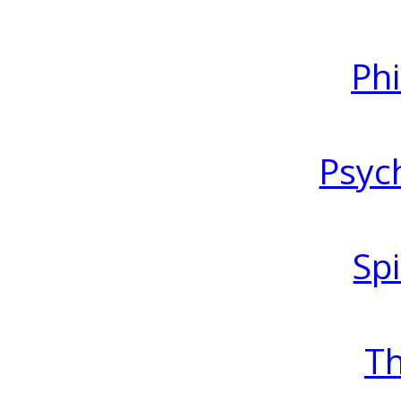
Ph
Psyc
Spi
T