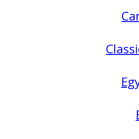
Ca
Classi
Eg