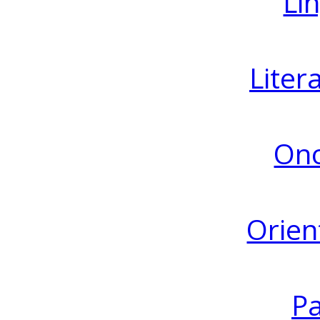
Lin
Liter
Ono
Orien
Pa