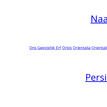
Na
Ons Geestelijk Erf
Orbis
Orientalia
Oriental
Pers