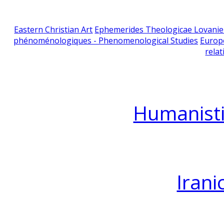
Eastern Christian Art
Ephemerides Theologicae Lovani
phénoménologiques - Phenomenological Studies
Europ
relat
Humanisti
Irani