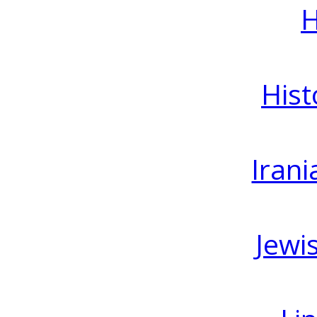
H
Hist
Irani
Jewi