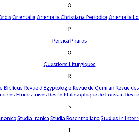
O
Orbis
Orientalia
Orientalia Christiana Periodica
Orientalia Lo
P
Persica
Pharos
Q
Questions Liturgiques
R
e Biblique
Revue d'Égyptologie
Revue de Qumran
Revue des
ue des Études Juives
Revue Philosophique de Louvain
Revue
S
anonica
Studia Iranica
Studia Rosenthaliana
Studies in Inter
T