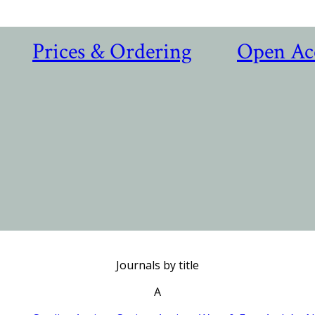
Prices & Ordering
Open Ac
Journals by title
A