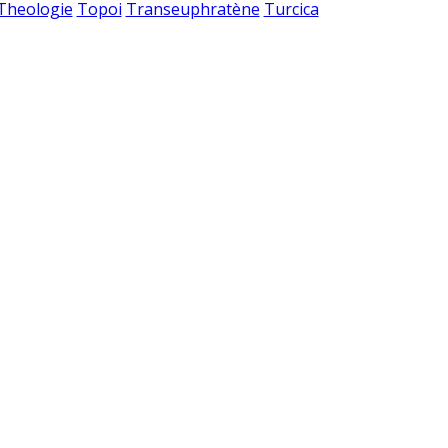
 Theologie
Topoi
Transeuphratène
Turcica