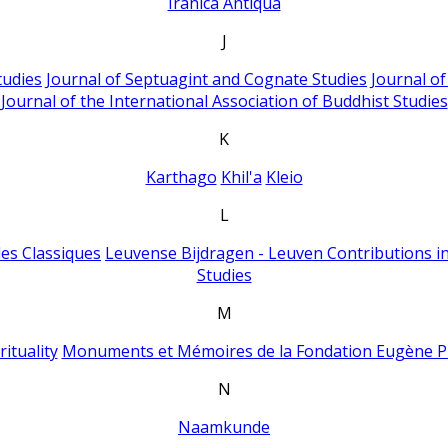
Iranica Antiqua
J
tudies
Journal of Septuagint and Cognate Studies
Journal o
Journal of the International Association of Buddhist Studies
K
Karthago
Khil'a
Kleio
L
es Classiques
Leuvense Bijdragen - Leuven Contributions in
Studies
M
ituality
Monuments et Mémoires de la Fondation Eugène P
N
Naamkunde