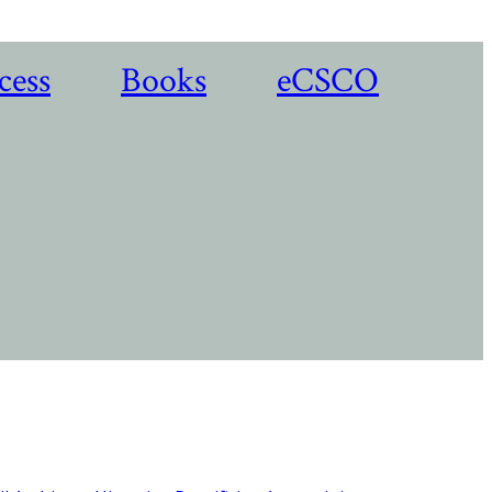
cess
Books
eCSCO