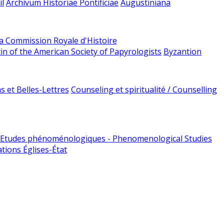
l
Archivum Historiae Pontificiae
Augustiniana
la Commission Royale d'Histoire
tin of the American Society of Papyrologists
Byzantion
 et Belles-Lettres
Counseling et spiritualité / Counselling
Etudes phénoménologiques - Phenomenological Studies
tions Églises-État