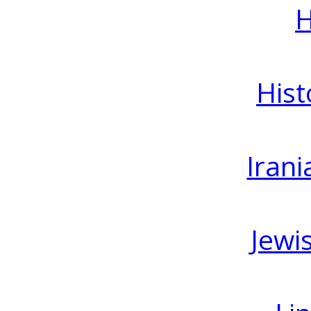
H
Hist
Irani
Jewi