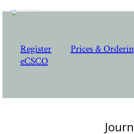
Register
Prices & Orderi
eCSCO
Journ