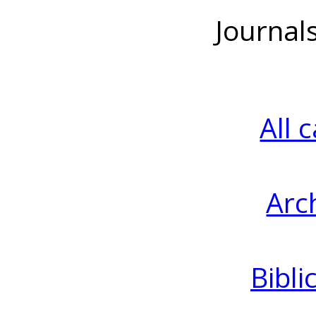
Journal
All 
Arc
Bibli