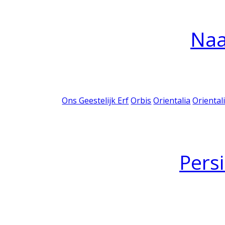
Na
Ons Geestelijk Erf
Orbis
Orientalia
Oriental
Pers