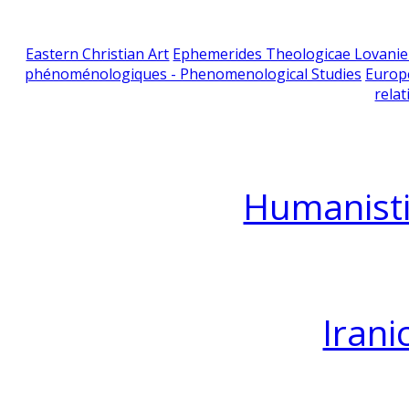
Eastern Christian Art
Ephemerides Theologicae Lovani
phénoménologiques - Phenomenological Studies
Europ
relat
Humanisti
Irani