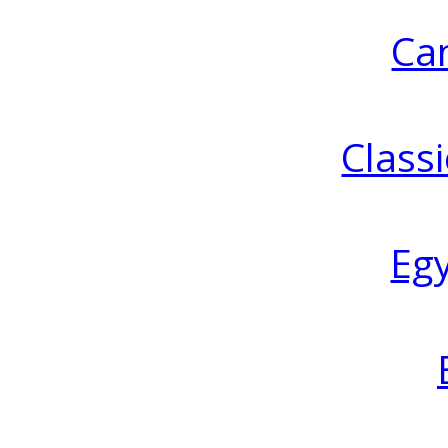
Ca
Classi
Eg