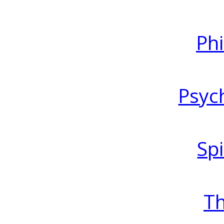
Ph
Psyc
Spi
T