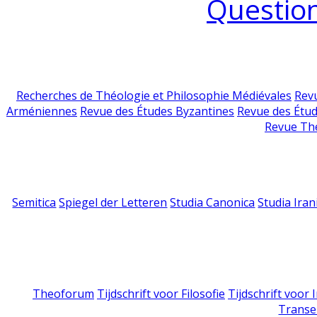
Question
Recherches de Théologie et Philosophie Médiévales
Revu
Arméniennes
Revue des Études Byzantines
Revue des Étu
Revue Th
Semitica
Spiegel der Letteren
Studia Canonica
Studia Iran
Theoforum
Tijdschrift voor Filosofie
Tijdschrift voor
Transe