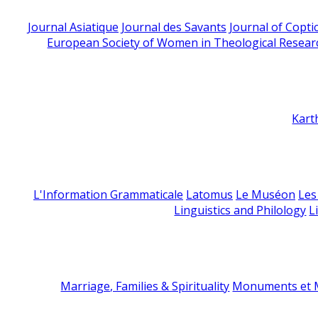
Journal Asiatique
Journal des Savants
Journal of Copti
European Society of Women in Theological Resear
Kart
L'Information Grammaticale
Latomus
Le Muséon
Les
Linguistics and Philology
L
Marriage, Families & Spirituality
Monuments et M