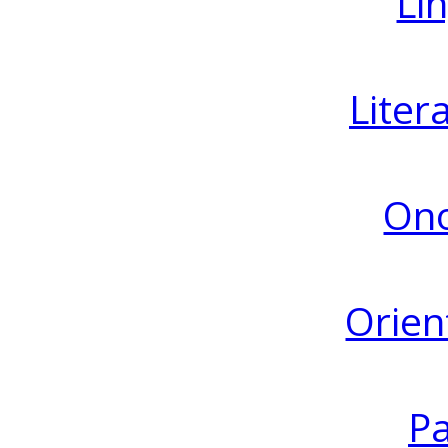
Lin
Liter
Ono
Orien
Pa