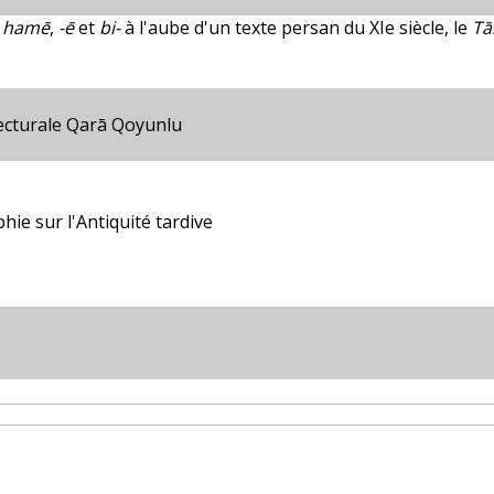
s
hamē
,
-ē
et
bi-
à l'aube d'un texte persan du XIe siècle, le
Tā
ecturale Qarā Qoyunlu
ie sur l'Antiquité tardive