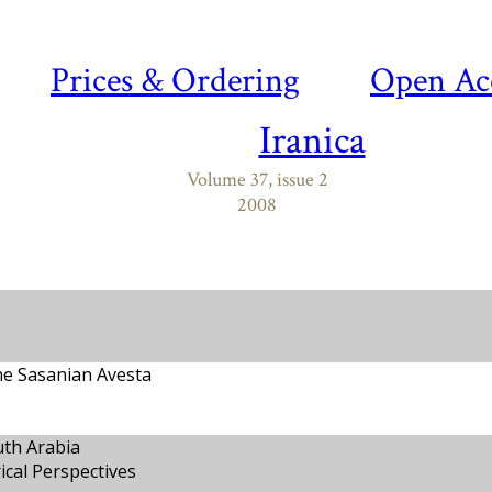
Prices & Ordering
Open Ac
Iranica
Volume 37, issue 2
2008
the Sasanian Avesta
uth Arabia
ical Perspectives