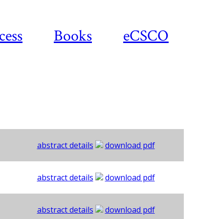
cess
Books
eCSCO
abstract details
download pdf
abstract details
download pdf
abstract details
download pdf