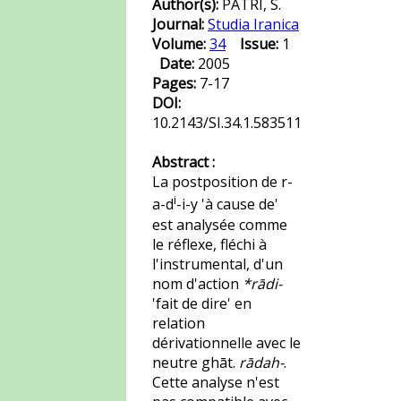
Author(s):
PATRI, S.
Journal:
Studia Iranica
Volume:
34
Issue:
1
Date:
2005
Pages:
7-17
DOI:
10.2143/SI.34.1.583511
Abstract :
La postposition de r-
i
a-d
-i-y 'à cause de'
est analysée comme
le réflexe, fléchi à
l'instrumental, d'un
nom d'action
*rādi-
'fait de dire' en
relation
dérivationnelle avec le
neutre ghāt.
rādah-
.
Cette analyse n'est