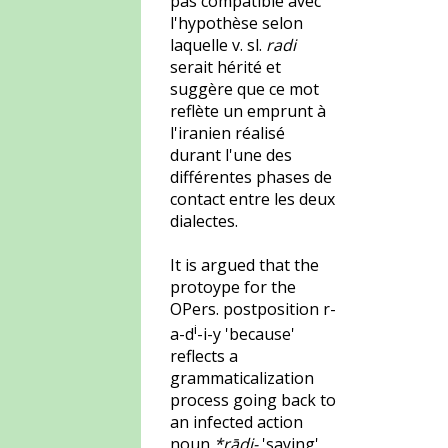
pas compatible avec
l'hypothèse selon
laquelle v. sl.
radi
serait hérité et
suggère que ce mot
reflète un emprunt à
l'iranien réalisé
durant l'une des
différentes phases de
contact entre les deux
dialectes.
It is argued that the
protoype for the
OPers. postposition r-
i
a-d
-i-y 'because'
reflects a
grammaticalization
process going back to
an infected action
noun
*rādi-
'saying'