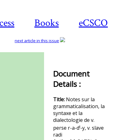
cess
Books
eCSCO
next article in this issue
Download
Document
article
Details :
Title:
Notes sur la
grammaticalisation, la
syntaxe et la
dialectologie de v.
i
perse r-a-d
-y, v. slave
radi