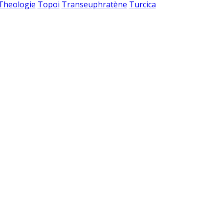
 Theologie
Topoi
Transeuphratène
Turcica