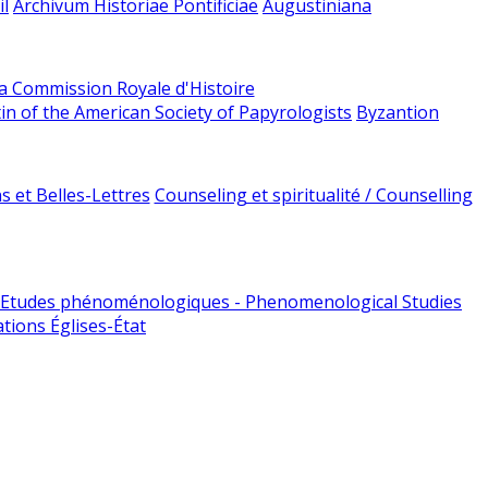
l
Archivum Historiae Pontificiae
Augustiniana
la Commission Royale d'Histoire
tin of the American Society of Papyrologists
Byzantion
 et Belles-Lettres
Counseling et spiritualité / Counselling
Etudes phénoménologiques - Phenomenological Studies
tions Églises-État