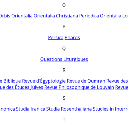
O
Orbis
Orientalia
Orientalia Christiana Periodica
Orientalia Lo
P
Persica
Pharos
Q
Questions Liturgiques
R
e Biblique
Revue d'Égyptologie
Revue de Qumran
Revue des
ue des Études Juives
Revue Philosophique de Louvain
Revue
S
anonica
Studia Iranica
Studia Rosenthaliana
Studies in Inter
T