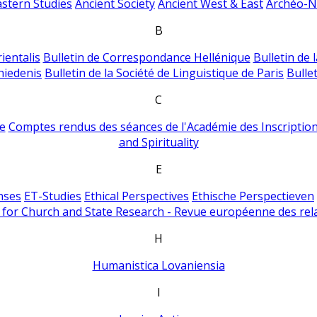
astern Studies
Ancient Society
Ancient West & East
Archéo-Ni
B
ientalis
Bulletin de Correspondance Hellénique
Bulletin de 
hiedenis
Bulletin de la Société de Linguistique de Paris
Bulle
C
e
Comptes rendus des séances de l'Académie des Inscriptions
and Spirituality
E
nses
ET-Studies
Ethical Perspectives
Ethische Perspectieven
for Church and State Research - Revue européenne des rela
H
Humanistica Lovaniensia
I