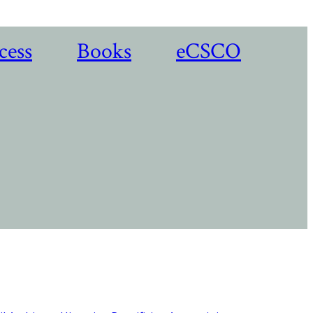
cess
Books
eCSCO