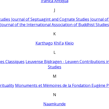
Iranica Antiqua
J
tudies
Journal of Septuagint and Cognate Studies
Journal o
Journal of the International Association of Buddhist Studies
K
Karthago
Khil'a
Kleio
L
es Classiques
Leuvense Bijdragen - Leuven Contributions in
Studies
M
ituality
Monuments et Mémoires de la Fondation Eugène P
N
Naamkunde