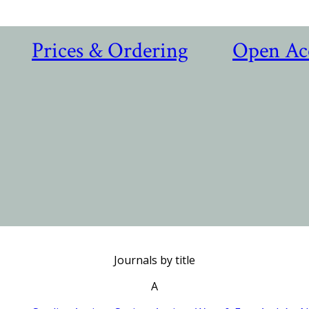
Prices & Ordering
Open Ac
Journals by title
A