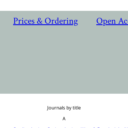
Prices & Ordering
Open Ac
Journals by title
A