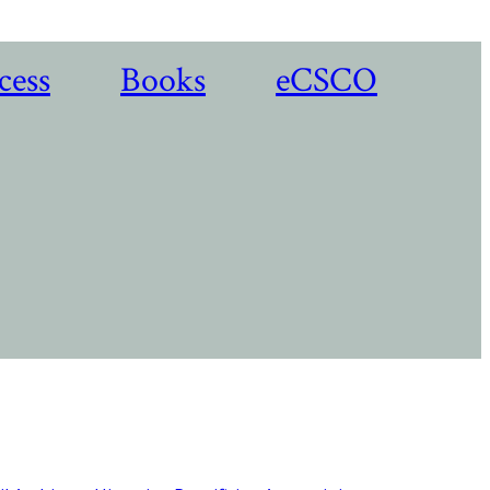
cess
Books
eCSCO