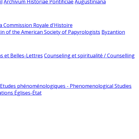
l
Archivum Historiae Pontificiae
Augustiniana
la Commission Royale d'Histoire
tin of the American Society of Papyrologists
Byzantion
 et Belles-Lettres
Counseling et spiritualité / Counselling
Etudes phénoménologiques - Phenomenological Studies
tions Églises-État