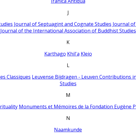
Iranica Antiqua
J
tudies
Journal of Septuagint and Cognate Studies
Journal o
Journal of the International Association of Buddhist Studies
K
Karthago
Khil'a
Kleio
L
es Classiques
Leuvense Bijdragen - Leuven Contributions in
Studies
M
ituality
Monuments et Mémoires de la Fondation Eugène P
N
Naamkunde