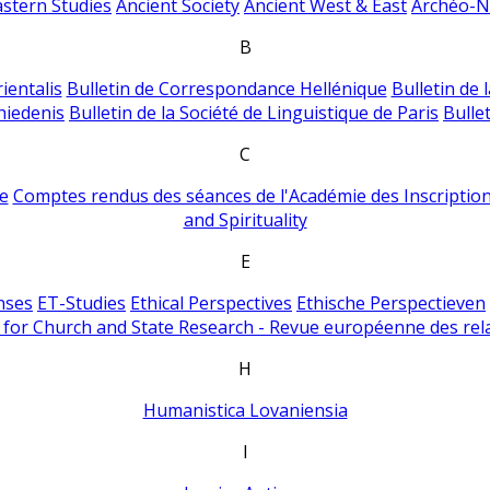
astern Studies
Ancient Society
Ancient West & East
Archéo-Ni
B
ientalis
Bulletin de Correspondance Hellénique
Bulletin de 
hiedenis
Bulletin de la Société de Linguistique de Paris
Bulle
C
e
Comptes rendus des séances de l'Académie des Inscriptions
and Spirituality
E
nses
ET-Studies
Ethical Perspectives
Ethische Perspectieven
for Church and State Research - Revue européenne des rela
H
Humanistica Lovaniensia
I