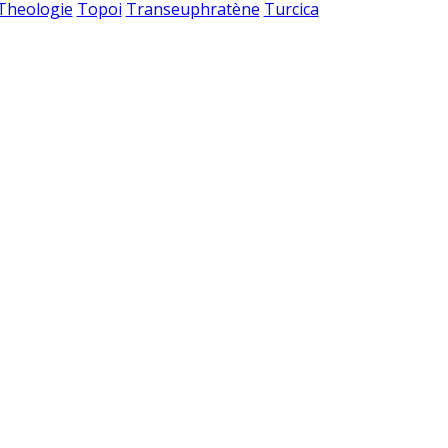
 Theologie
Topoi
Transeuphratène
Turcica