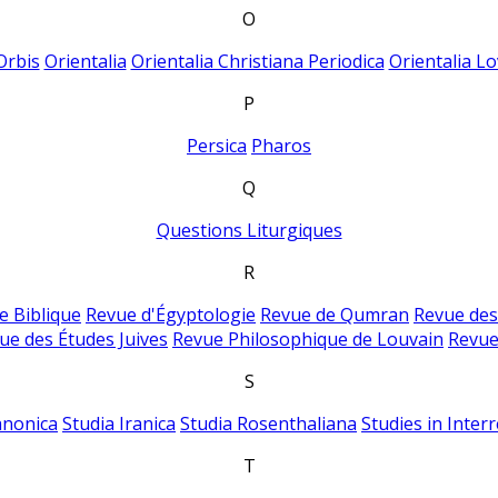
O
Orbis
Orientalia
Orientalia Christiana Periodica
Orientalia Lo
P
Persica
Pharos
Q
Questions Liturgiques
R
e Biblique
Revue d'Égyptologie
Revue de Qumran
Revue des
ue des Études Juives
Revue Philosophique de Louvain
Revue
S
anonica
Studia Iranica
Studia Rosenthaliana
Studies in Inter
T