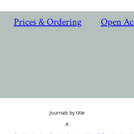
Prices & Ordering
Open Ac
Journals by title
A