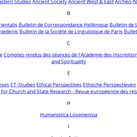
astern Studies
Ancient Society
Ancient West & East
Archéo-Ni
B
ientalis
Bulletin de Correspondance Hellénique
Bulletin de 
hiedenis
Bulletin de la Société de Linguistique de Paris
Bulle
C
e
Comptes rendus des séances de l'Académie des Inscriptions
and Spirituality
E
nses
ET-Studies
Ethical Perspectives
Ethische Perspectieven
for Church and State Research - Revue européenne des rela
H
Humanistica Lovaniensia
I