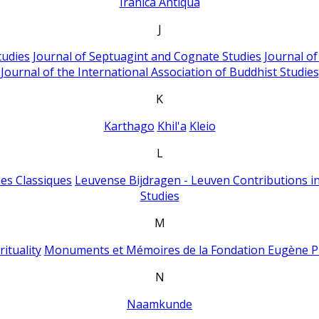
Iranica Antiqua
J
tudies
Journal of Septuagint and Cognate Studies
Journal o
Journal of the International Association of Buddhist Studies
K
Karthago
Khil'a
Kleio
L
es Classiques
Leuvense Bijdragen - Leuven Contributions in
Studies
M
ituality
Monuments et Mémoires de la Fondation Eugène P
N
Naamkunde