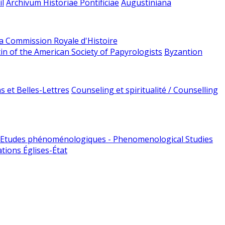
l
Archivum Historiae Pontificiae
Augustiniana
la Commission Royale d'Histoire
tin of the American Society of Papyrologists
Byzantion
 et Belles-Lettres
Counseling et spiritualité / Counselling
Etudes phénoménologiques - Phenomenological Studies
tions Églises-État