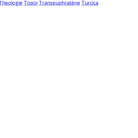
 Theologie
Topoi
Transeuphratène
Turcica