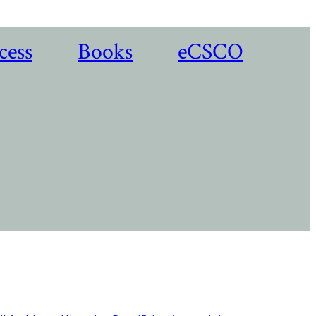
cess
Books
eCSCO