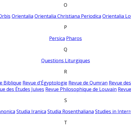
O
Orbis
Orientalia
Orientalia Christiana Periodica
Orientalia Lo
P
Persica
Pharos
Q
Questions Liturgiques
R
e Biblique
Revue d'Égyptologie
Revue de Qumran
Revue des
ue des Études Juives
Revue Philosophique de Louvain
Revue
S
anonica
Studia Iranica
Studia Rosenthaliana
Studies in Inter
T