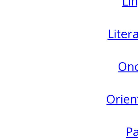
Lin
Liter
Ono
Orien
Pa