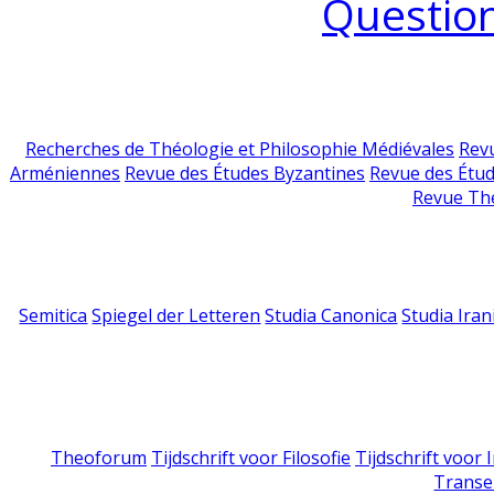
Question
Recherches de Théologie et Philosophie Médiévales
Revu
Arméniennes
Revue des Études Byzantines
Revue des Étu
Revue Th
Semitica
Spiegel der Letteren
Studia Canonica
Studia Iran
Theoforum
Tijdschrift voor Filosofie
Tijdschrift voor
Transe