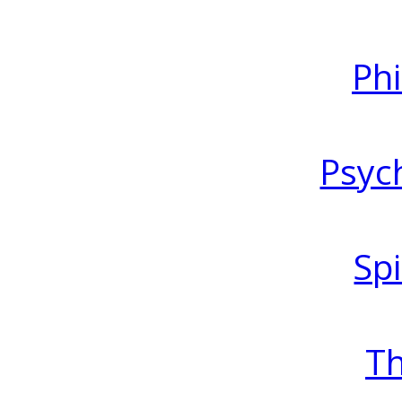
Ph
Psyc
Spi
T