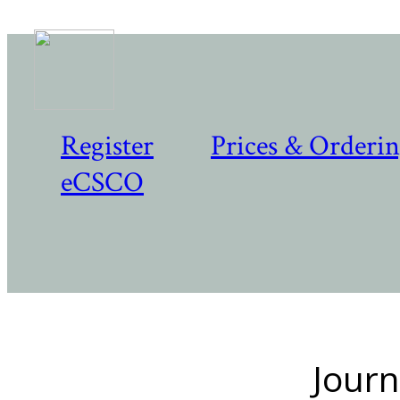
Register
Prices & Orderi
eCSCO
Journ