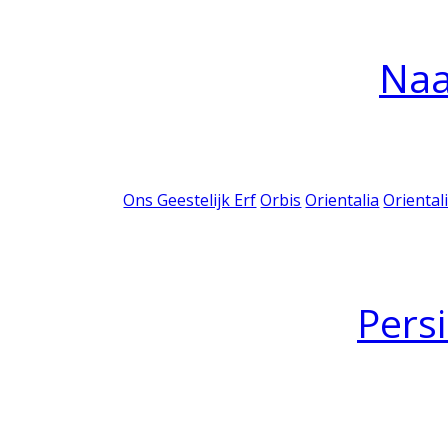
Na
Ons Geestelijk Erf
Orbis
Orientalia
Oriental
Pers