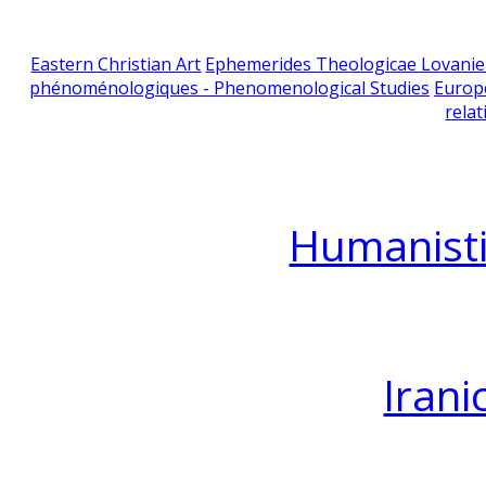
Eastern Christian Art
Ephemerides Theologicae Lovani
phénoménologiques - Phenomenological Studies
Europ
relat
Humanisti
Irani