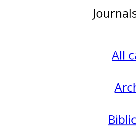
Journal
All 
Arc
Bibli