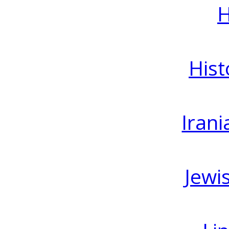
H
Hist
Irani
Jewi