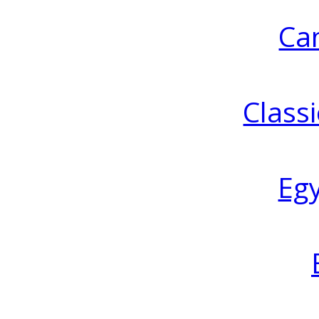
Ca
Classi
Eg