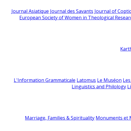
Journal Asiatique
Journal des Savants
Journal of Copti
European Society of Women in Theological Resear
Kart
L'Information Grammaticale
Latomus
Le Muséon
Les
Linguistics and Philology
L
Marriage, Families & Spirituality
Monuments et M