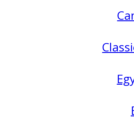
Ca
Classi
Eg