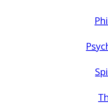
Ph
Psyc
Spi
T