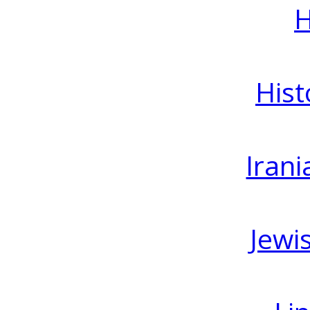
H
Hist
Irani
Jewi