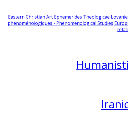
Eastern Christian Art
Ephemerides Theologicae Lovani
phénoménologiques - Phenomenological Studies
Europ
relat
Humanisti
Irani