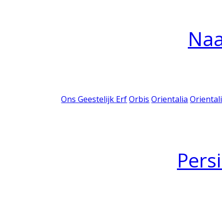
Na
Ons Geestelijk Erf
Orbis
Orientalia
Oriental
Pers