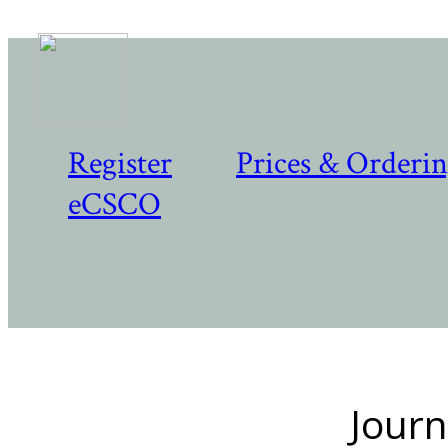
Register
Prices & Orderi
eCSCO
Journ