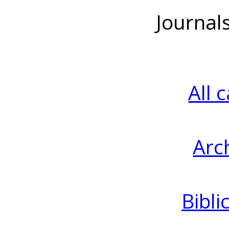
Journal
All 
Arc
Bibli