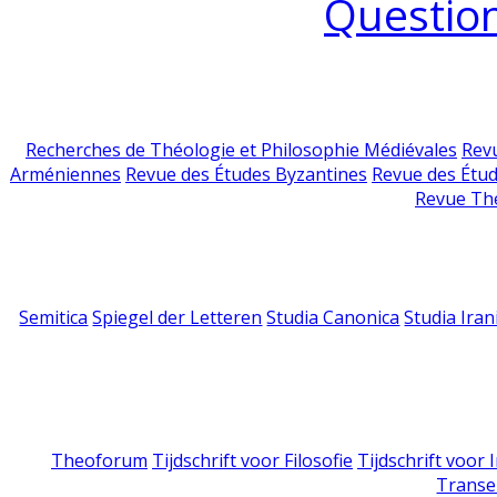
Question
Recherches de Théologie et Philosophie Médiévales
Revu
Arméniennes
Revue des Études Byzantines
Revue des Étu
Revue Th
Semitica
Spiegel der Letteren
Studia Canonica
Studia Iran
Theoforum
Tijdschrift voor Filosofie
Tijdschrift voor
Transe