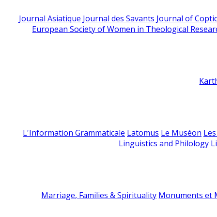
Journal Asiatique
Journal des Savants
Journal of Copti
European Society of Women in Theological Resear
Kart
L'Information Grammaticale
Latomus
Le Muséon
Les
Linguistics and Philology
L
Marriage, Families & Spirituality
Monuments et M