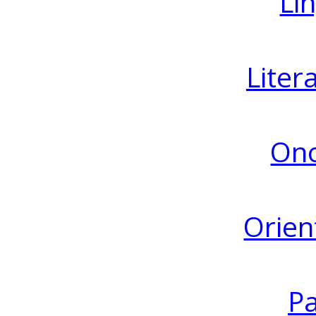
Lin
Liter
Ono
Orien
Pa