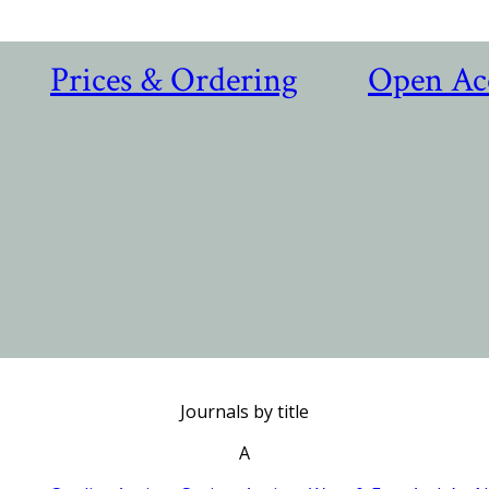
Prices & Ordering
Open Ac
Journals by title
A