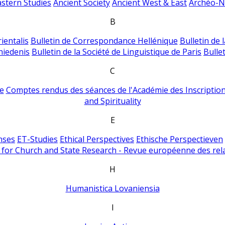
astern Studies
Ancient Society
Ancient West & East
Archéo-Ni
B
ientalis
Bulletin de Correspondance Hellénique
Bulletin de 
hiedenis
Bulletin de la Société de Linguistique de Paris
Bulle
C
e
Comptes rendus des séances de l'Académie des Inscriptions
and Spirituality
E
nses
ET-Studies
Ethical Perspectives
Ethische Perspectieven
for Church and State Research - Revue européenne des rela
H
Humanistica Lovaniensia
I