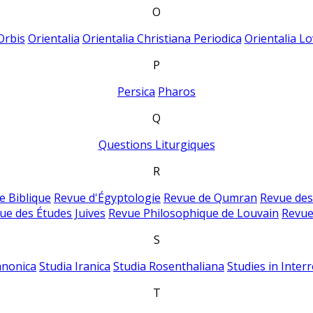
O
Orbis
Orientalia
Orientalia Christiana Periodica
Orientalia Lo
P
Persica
Pharos
Q
Questions Liturgiques
R
e Biblique
Revue d'Égyptologie
Revue de Qumran
Revue des
ue des Études Juives
Revue Philosophique de Louvain
Revue
S
anonica
Studia Iranica
Studia Rosenthaliana
Studies in Inter
T