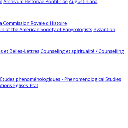
l
Archivum Historiae Pontificiae
Augustiniana
la Commission Royale d'Histoire
tin of the American Society of Papyrologists
Byzantion
 et Belles-Lettres
Counseling et spiritualité / Counselling
Etudes phénoménologiques - Phenomenological Studies
tions Églises-État