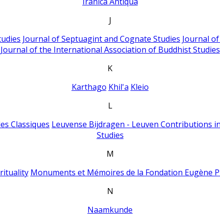
Iranica Antiqua
J
tudies
Journal of Septuagint and Cognate Studies
Journal o
Journal of the International Association of Buddhist Studies
K
Karthago
Khil'a
Kleio
L
es Classiques
Leuvense Bijdragen - Leuven Contributions in
Studies
M
ituality
Monuments et Mémoires de la Fondation Eugène P
N
Naamkunde