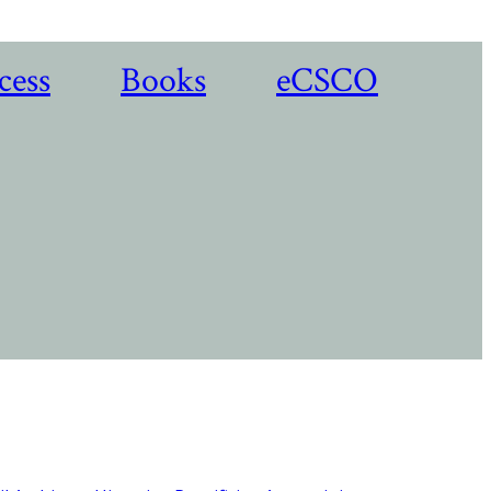
cess
Books
eCSCO