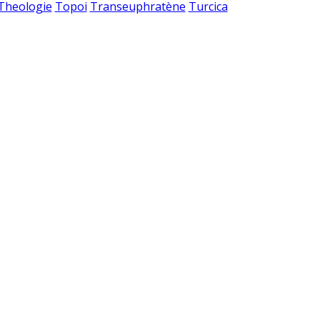
 Theologie
Topoi
Transeuphratène
Turcica