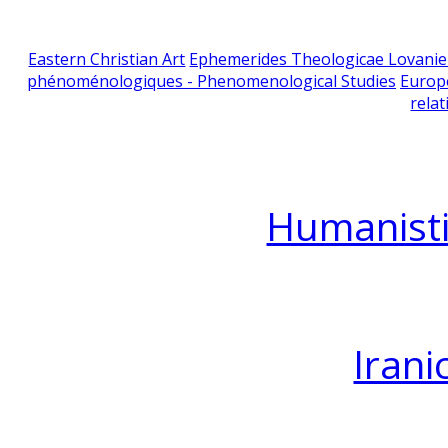
Eastern Christian Art
Ephemerides Theologicae Lovani
phénoménologiques - Phenomenological Studies
Europ
relat
Humanisti
Irani