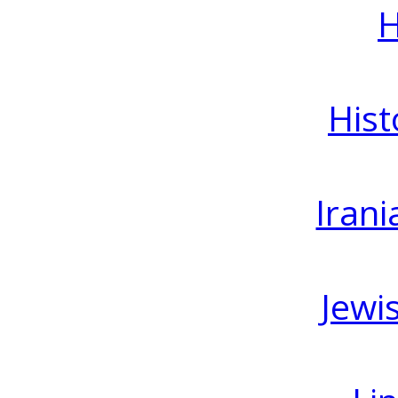
H
Hist
Irani
Jewi