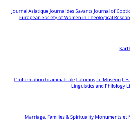
Journal Asiatique
Journal des Savants
Journal of Copti
European Society of Women in Theological Resear
Kart
L'Information Grammaticale
Latomus
Le Muséon
Les
Linguistics and Philology
L
Marriage, Families & Spirituality
Monuments et M