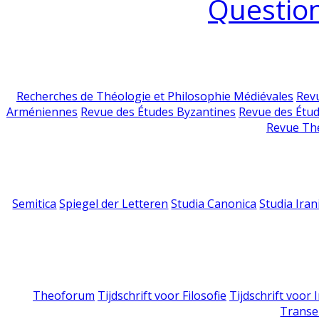
Question
Recherches de Théologie et Philosophie Médiévales
Revu
Arméniennes
Revue des Études Byzantines
Revue des Étu
Revue Th
Semitica
Spiegel der Letteren
Studia Canonica
Studia Iran
Theoforum
Tijdschrift voor Filosofie
Tijdschrift voor
Transe