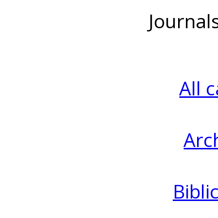
Journal
All 
Arc
Bibli