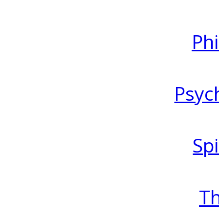
Ph
Psyc
Spi
T