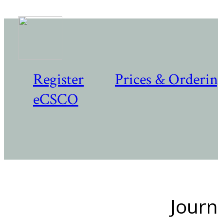
Register
Prices & Orderi
eCSCO
Journ