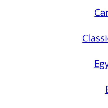
Ca
Classi
Eg