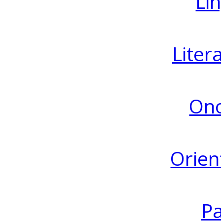
Lin
Liter
Ono
Orien
Pa