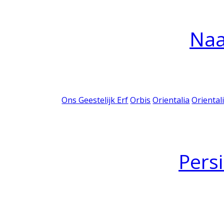
Na
Ons Geestelijk Erf
Orbis
Orientalia
Oriental
Pers