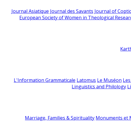
Journal Asiatique
Journal des Savants
Journal of Copti
European Society of Women in Theological Resear
Kart
L'Information Grammaticale
Latomus
Le Muséon
Les
Linguistics and Philology
L
Marriage, Families & Spirituality
Monuments et M