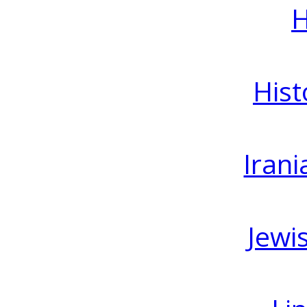
H
Hist
Irani
Jewi