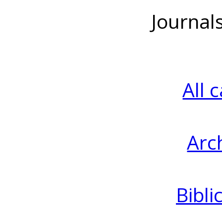
Journal
All 
Arc
Bibli