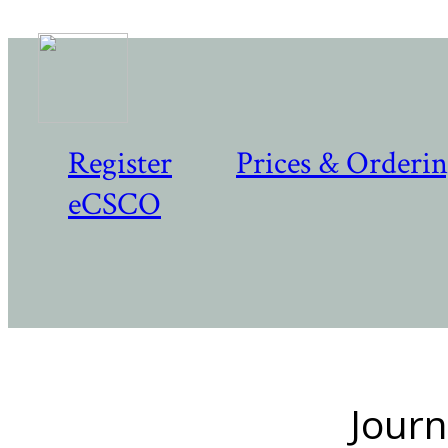
Register
Prices & Orderi
eCSCO
Journ