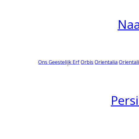
Na
Ons Geestelijk Erf
Orbis
Orientalia
Oriental
Pers