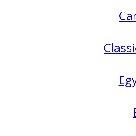
Ca
Classi
Eg