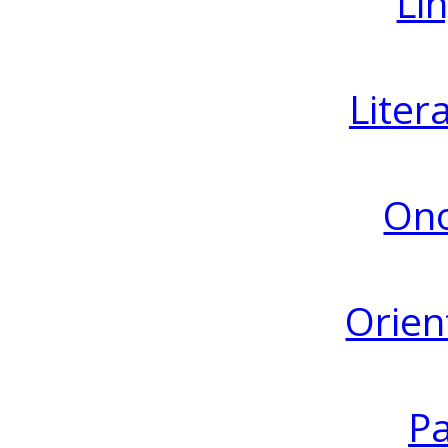
Lin
Liter
Ono
Orien
Pa