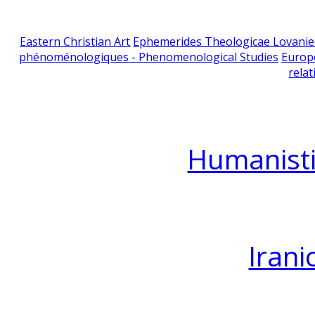
Eastern Christian Art
Ephemerides Theologicae Lovani
phénoménologiques - Phenomenological Studies
Europ
relat
Humanisti
Irani