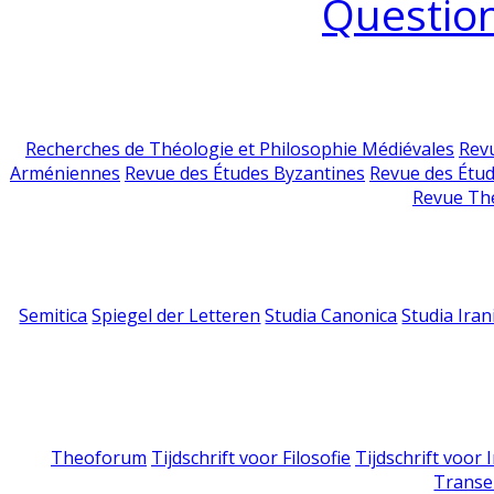
Question
Recherches de Théologie et Philosophie Médiévales
Revu
Arméniennes
Revue des Études Byzantines
Revue des Étu
Revue Th
Semitica
Spiegel der Letteren
Studia Canonica
Studia Iran
Theoforum
Tijdschrift voor Filosofie
Tijdschrift voor
Transe