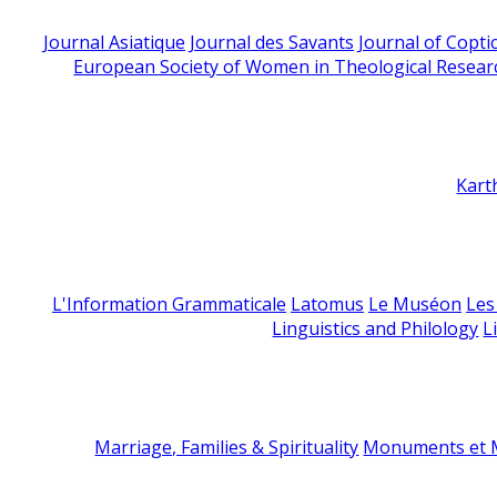
Journal Asiatique
Journal des Savants
Journal of Copti
European Society of Women in Theological Resear
Kart
L'Information Grammaticale
Latomus
Le Muséon
Les
Linguistics and Philology
L
Marriage, Families & Spirituality
Monuments et M