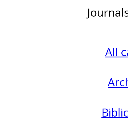
Journal
All 
Arc
Bibli