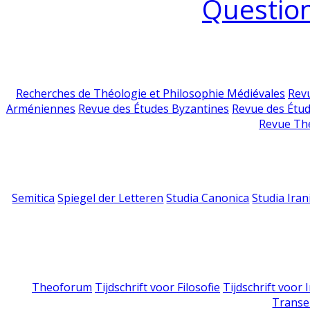
Question
Recherches de Théologie et Philosophie Médiévales
Revu
Arméniennes
Revue des Études Byzantines
Revue des Étu
Revue Th
Semitica
Spiegel der Letteren
Studia Canonica
Studia Iran
Theoforum
Tijdschrift voor Filosofie
Tijdschrift voor
Transe