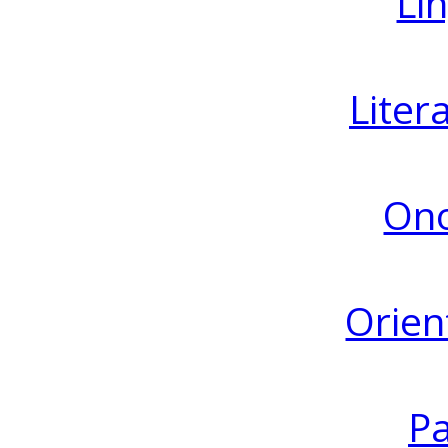
Lin
Liter
Ono
Orien
Pa