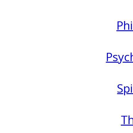
Ph
Psyc
Spi
T