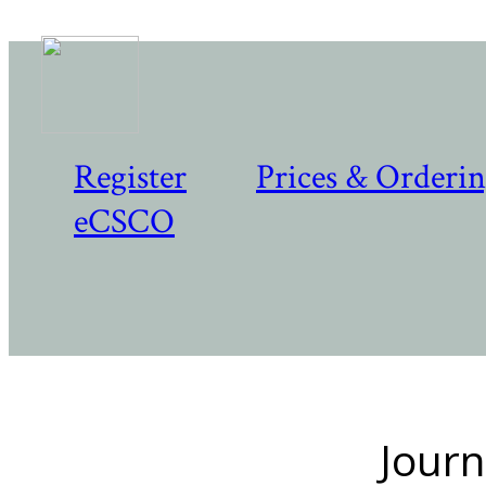
Register
Prices & Orderi
eCSCO
Journ