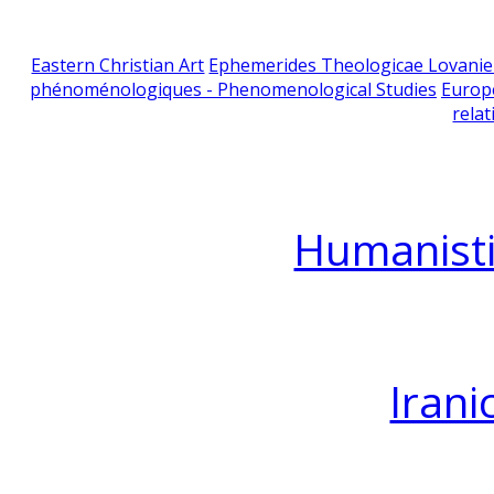
Eastern Christian Art
Ephemerides Theologicae Lovani
phénoménologiques - Phenomenological Studies
Europ
relat
Humanisti
Irani