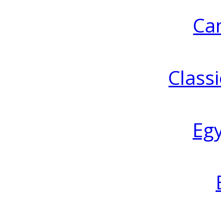
Ca
Classi
Eg