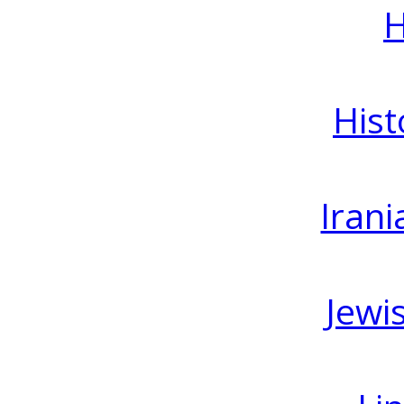
H
Hist
Irani
Jewi