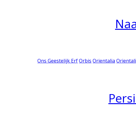
Na
Ons Geestelijk Erf
Orbis
Orientalia
Oriental
Pers