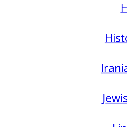
H
Hist
Irani
Jewi