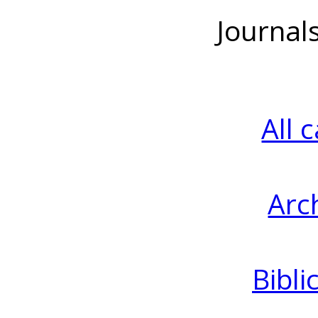
Journal
All 
Arc
Bibli