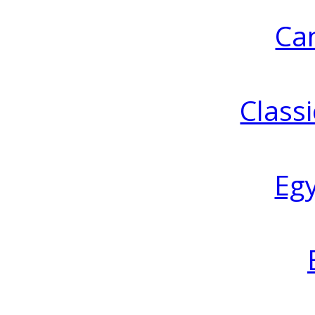
Ca
Classi
Eg