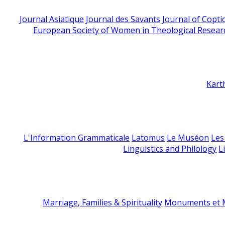
Journal Asiatique
Journal des Savants
Journal of Copti
European Society of Women in Theological Resear
Kart
L'Information Grammaticale
Latomus
Le Muséon
Les
Linguistics and Philology
L
Marriage, Families & Spirituality
Monuments et M