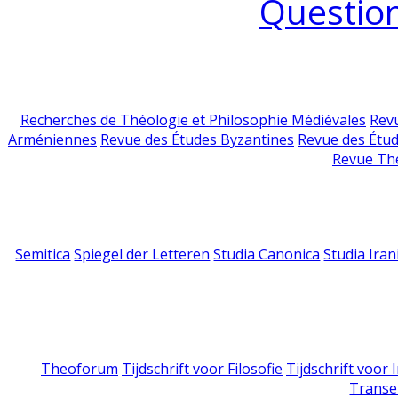
Question
Recherches de Théologie et Philosophie Médiévales
Revu
Arméniennes
Revue des Études Byzantines
Revue des Étu
Revue Th
Semitica
Spiegel der Letteren
Studia Canonica
Studia Iran
Theoforum
Tijdschrift voor Filosofie
Tijdschrift voor
Transe