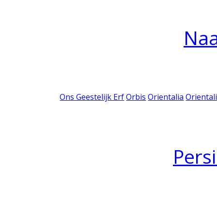
Na
Ons Geestelijk Erf
Orbis
Orientalia
Oriental
Pers