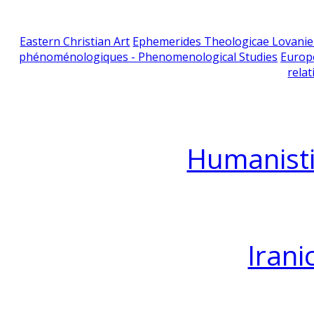
Eastern Christian Art
Ephemerides Theologicae Lovani
phénoménologiques - Phenomenological Studies
Europ
relat
Humanisti
Irani