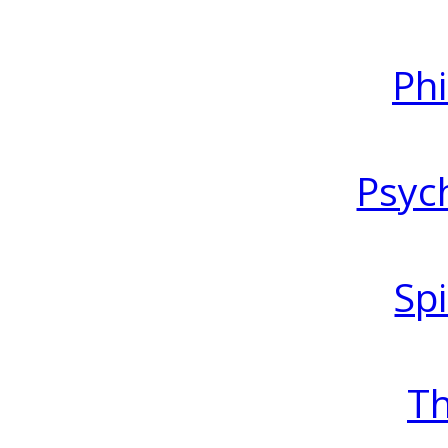
Ph
Psyc
Spi
T