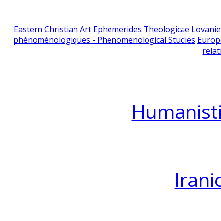
Eastern Christian Art
Ephemerides Theologicae Lovani
phénoménologiques - Phenomenological Studies
Europ
relat
Humanisti
Irani