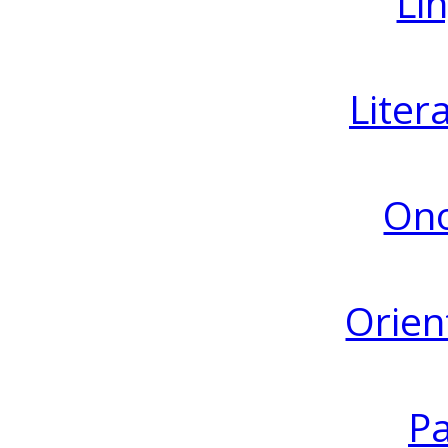
Lin
Liter
Ono
Orien
Pa