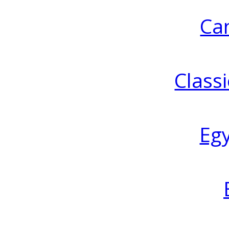
Ca
Classi
Eg