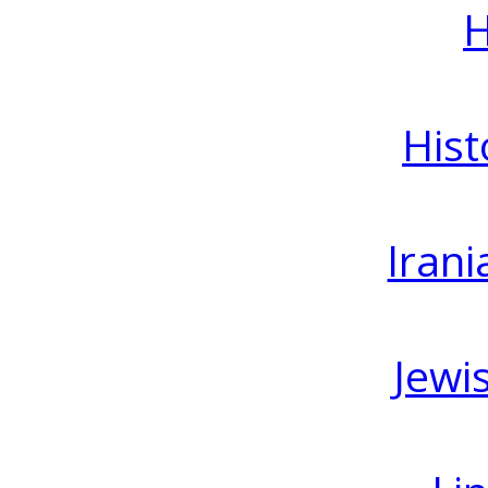
H
Hist
Irani
Jewi