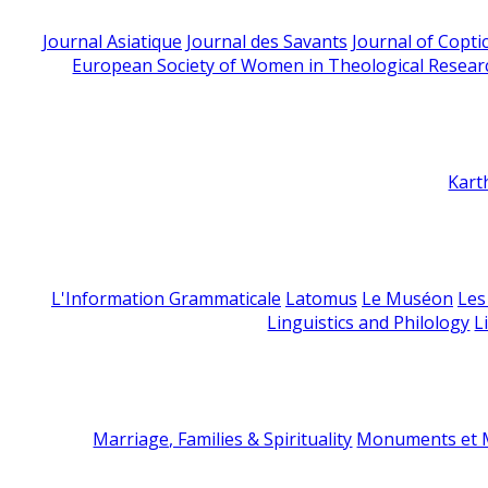
Journal Asiatique
Journal des Savants
Journal of Copti
European Society of Women in Theological Resear
Kart
L'Information Grammaticale
Latomus
Le Muséon
Les
Linguistics and Philology
L
Marriage, Families & Spirituality
Monuments et M