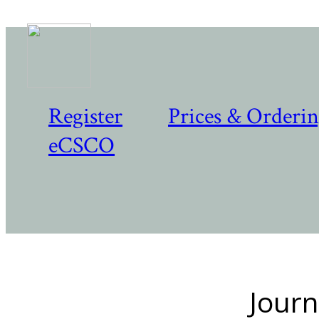
Register
Prices & Orderi
eCSCO
Journ