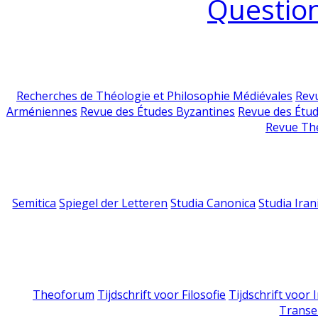
Question
Recherches de Théologie et Philosophie Médiévales
Revu
Arméniennes
Revue des Études Byzantines
Revue des Étu
Revue Th
Semitica
Spiegel der Letteren
Studia Canonica
Studia Iran
Theoforum
Tijdschrift voor Filosofie
Tijdschrift voor
Transe