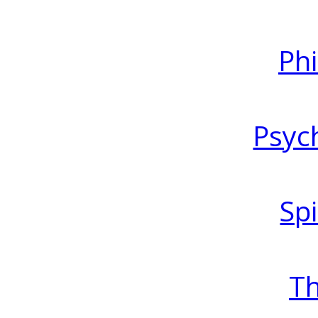
Ph
Psyc
Spi
T