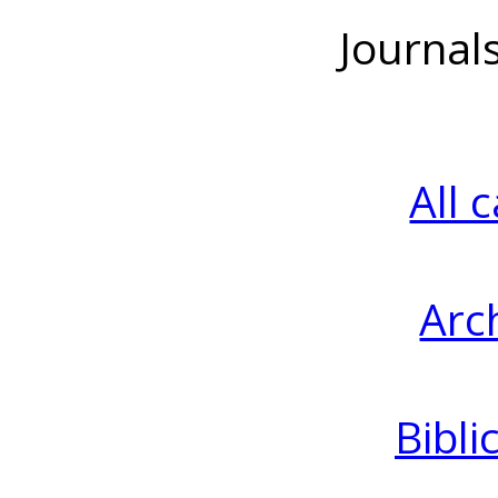
Journal
All 
Arc
Bibli