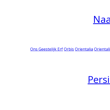
Na
Ons Geestelijk Erf
Orbis
Orientalia
Oriental
Pers