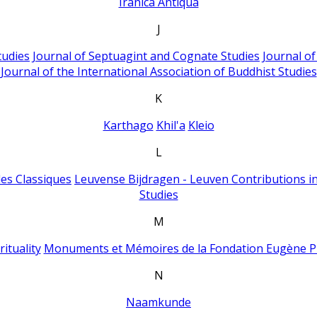
Iranica Antiqua
J
tudies
Journal of Septuagint and Cognate Studies
Journal o
Journal of the International Association of Buddhist Studies
K
Karthago
Khil'a
Kleio
L
es Classiques
Leuvense Bijdragen - Leuven Contributions in
Studies
M
ituality
Monuments et Mémoires de la Fondation Eugène P
N
Naamkunde