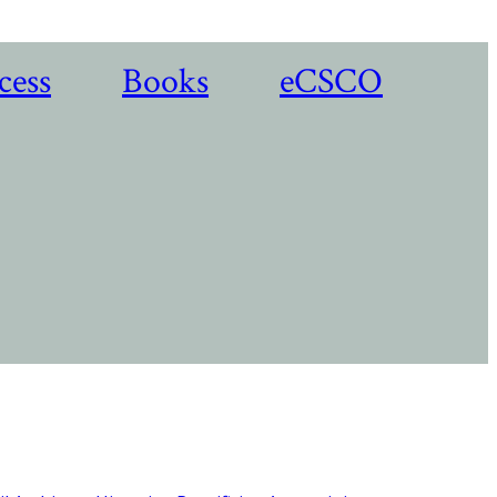
cess
Books
eCSCO