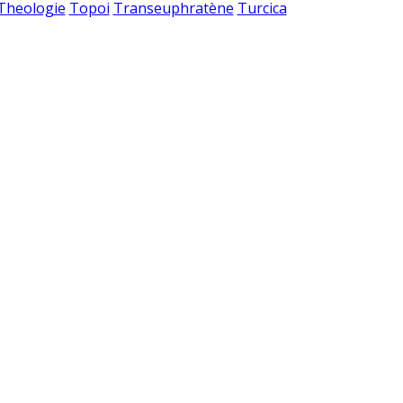
 Theologie
Topoi
Transeuphratène
Turcica