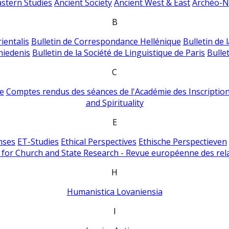
astern Studies
Ancient Society
Ancient West & East
Archéo-Ni
B
ientalis
Bulletin de Correspondance Hellénique
Bulletin de 
hiedenis
Bulletin de la Société de Linguistique de Paris
Bulle
C
e
Comptes rendus des séances de l'Académie des Inscriptions
and Spirituality
E
nses
ET-Studies
Ethical Perspectives
Ethische Perspectieven
for Church and State Research - Revue européenne des rela
H
Humanistica Lovaniensia
I