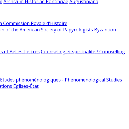
l
Archivum Historiae Pontificiae
Augustiniana
la Commission Royale d'Histoire
tin of the American Society of Papyrologists
Byzantion
 et Belles-Lettres
Counseling et spiritualité / Counselling
Etudes phénoménologiques - Phenomenological Studies
tions Églises-État