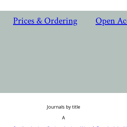
Prices & Ordering
Open Ac
Journals by title
A