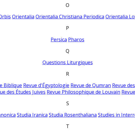
O
Orbis
Orientalia
Orientalia Christiana Periodica
Orientalia Lo
P
Persica
Pharos
Q
Questions Liturgiques
R
e Biblique
Revue d'Égyptologie
Revue de Qumran
Revue des
ue des Études Juives
Revue Philosophique de Louvain
Revue
S
anonica
Studia Iranica
Studia Rosenthaliana
Studies in Inter
T