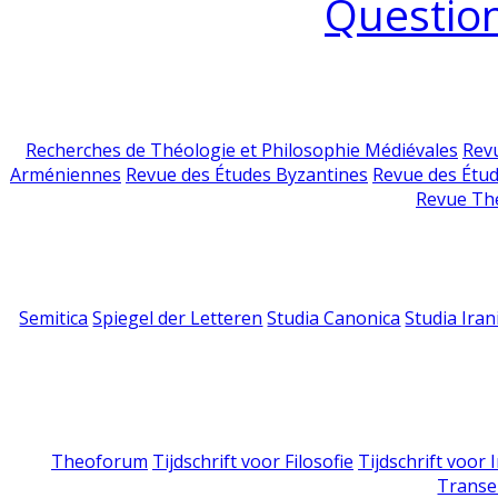
Question
Recherches de Théologie et Philosophie Médiévales
Revu
Arméniennes
Revue des Études Byzantines
Revue des Étu
Revue Th
Semitica
Spiegel der Letteren
Studia Canonica
Studia Iran
Theoforum
Tijdschrift voor Filosofie
Tijdschrift voor
Transe