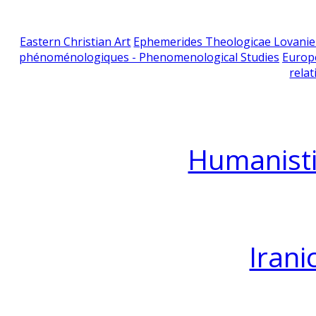
Eastern Christian Art
Ephemerides Theologicae Lovani
phénoménologiques - Phenomenological Studies
Europ
relat
Humanisti
Irani