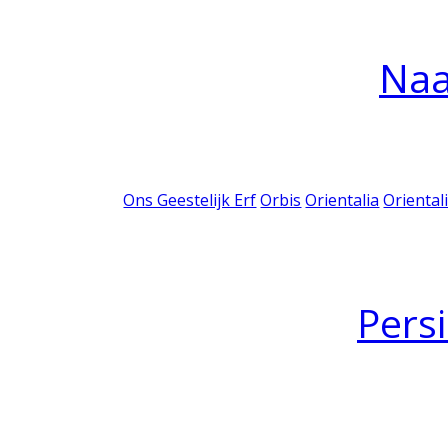
Na
Ons Geestelijk Erf
Orbis
Orientalia
Oriental
Pers