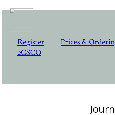
Register
Prices & Orderi
eCSCO
Journ