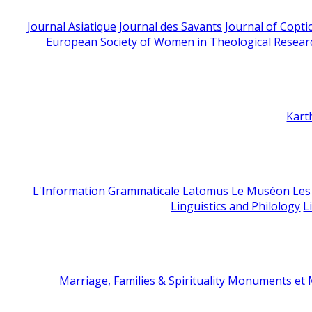
Journal Asiatique
Journal des Savants
Journal of Copti
European Society of Women in Theological Resear
Kart
L'Information Grammaticale
Latomus
Le Muséon
Les
Linguistics and Philology
L
Marriage, Families & Spirituality
Monuments et M