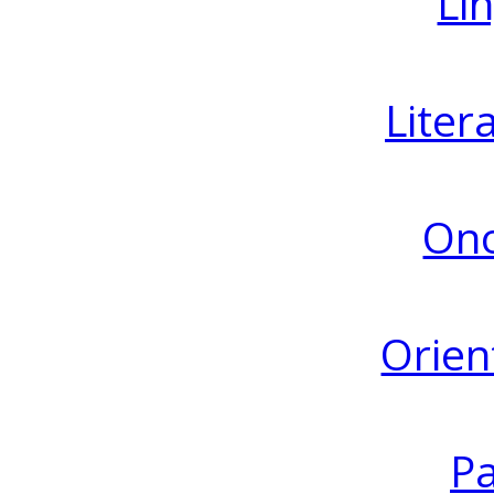
Lin
Liter
Ono
Orien
Pa