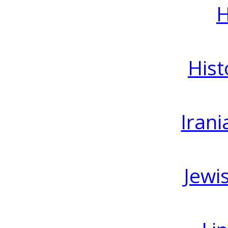
H
Hist
Irani
Jewi