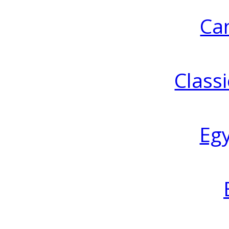
Ca
Classi
Eg