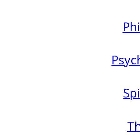
Ph
Psyc
Spi
T