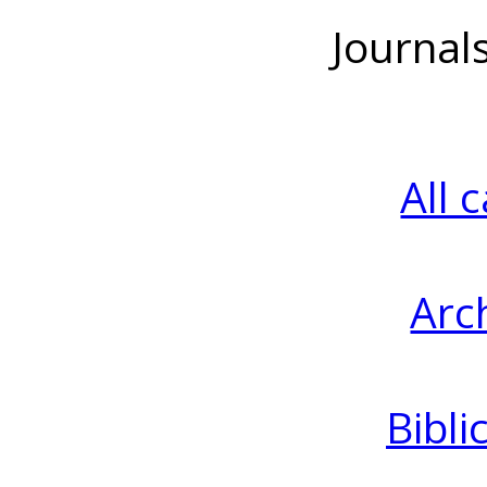
Journal
All 
Arc
Bibli