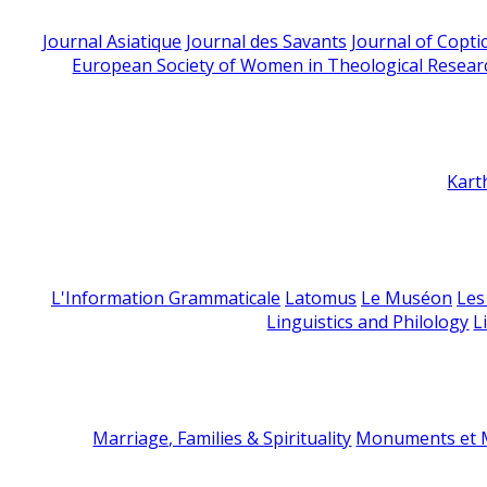
Journal Asiatique
Journal des Savants
Journal of Copti
European Society of Women in Theological Resear
Kart
L'Information Grammaticale
Latomus
Le Muséon
Les
Linguistics and Philology
L
Marriage, Families & Spirituality
Monuments et M