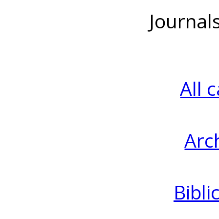
Journal
All 
Arc
Bibli