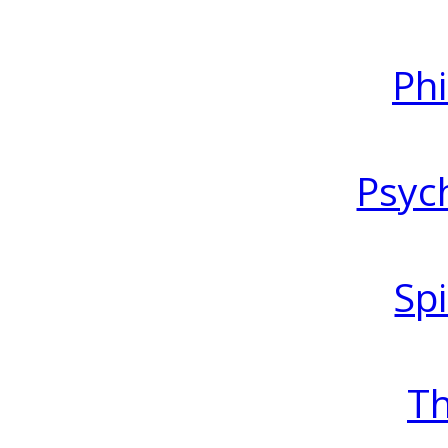
Ph
Psyc
Spi
T