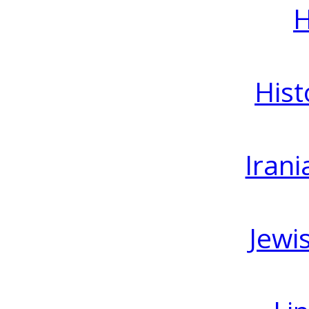
H
Hist
Irani
Jewi