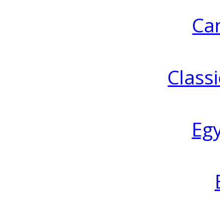
Ca
Classi
Eg