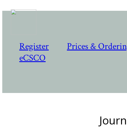
Register
Prices & Orderi
eCSCO
Journ