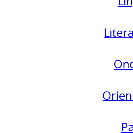
Lin
Liter
Ono
Orien
Pa