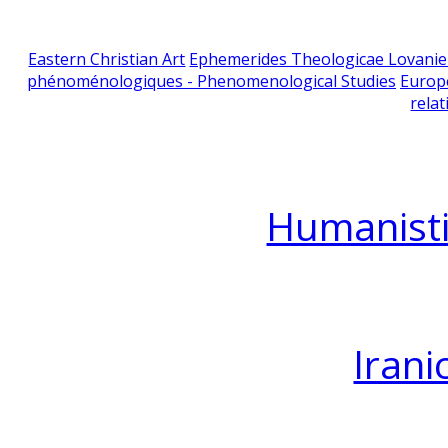
Eastern Christian Art
Ephemerides Theologicae Lovani
phénoménologiques - Phenomenological Studies
Europ
relat
Humanisti
Irani