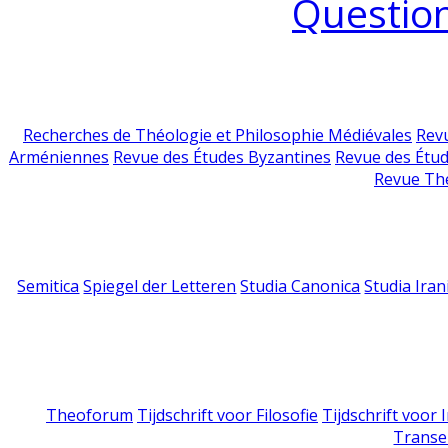
Question
Recherches de Théologie et Philosophie Médiévales
Revu
Arméniennes
Revue des Études Byzantines
Revue des Étu
Revue Th
Semitica
Spiegel der Letteren
Studia Canonica
Studia Iran
Theoforum
Tijdschrift voor Filosofie
Tijdschrift voor
Transe