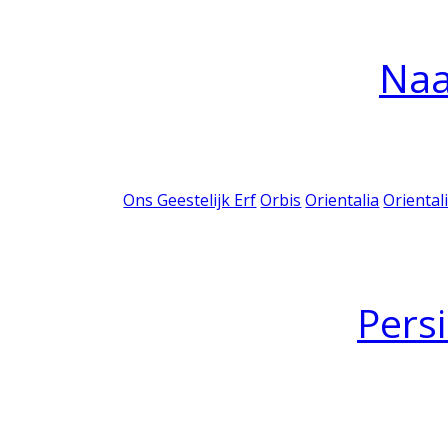
Na
Ons Geestelijk Erf
Orbis
Orientalia
Oriental
Pers