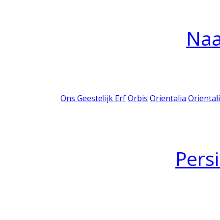
Na
Ons Geestelijk Erf
Orbis
Orientalia
Oriental
Pers