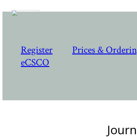
Register
Prices & Orderi
eCSCO
Journ