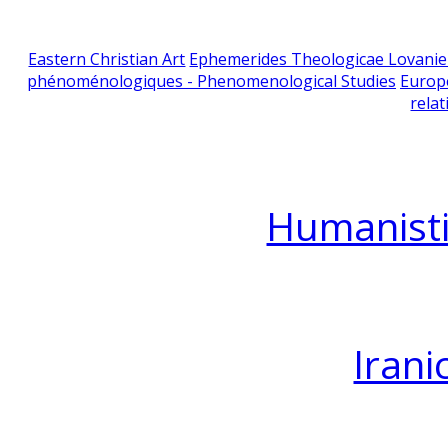
Eastern Christian Art
Ephemerides Theologicae Lovani
phénoménologiques - Phenomenological Studies
Europ
relat
Humanisti
Irani