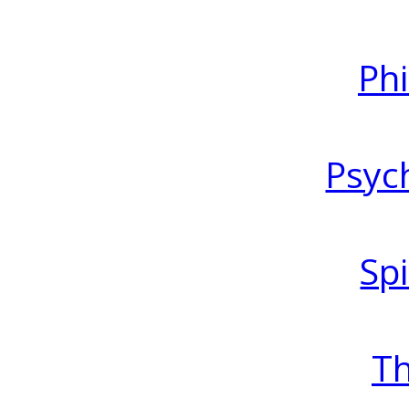
Ph
Psyc
Spi
T