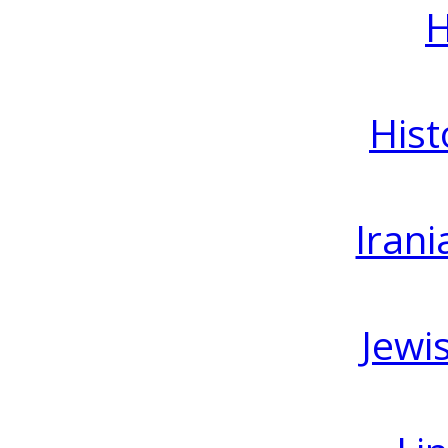
H
Hist
Irani
Jewi