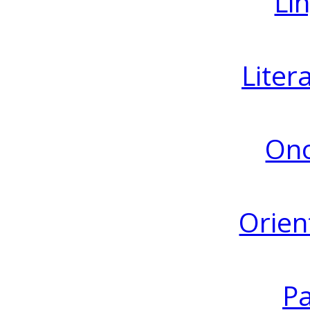
Lin
Liter
Ono
Orien
Pa