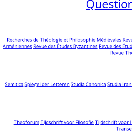
Question
Recherches de Théologie et Philosophie Médiévales
Revu
Arméniennes
Revue des Études Byzantines
Revue des Étu
Revue Th
Semitica
Spiegel der Letteren
Studia Canonica
Studia Iran
Theoforum
Tijdschrift voor Filosofie
Tijdschrift voor
Transe