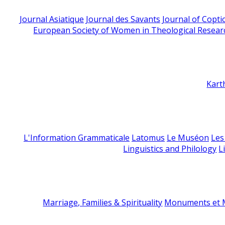
Journal Asiatique
Journal des Savants
Journal of Copti
European Society of Women in Theological Resear
Kart
L'Information Grammaticale
Latomus
Le Muséon
Les
Linguistics and Philology
L
Marriage, Families & Spirituality
Monuments et M