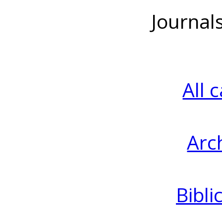
Journal
All 
Arc
Bibli