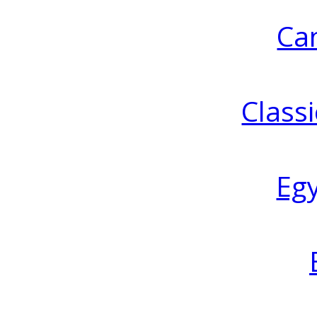
Ca
Classi
Eg