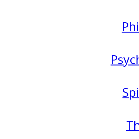
Ph
Psyc
Spi
T