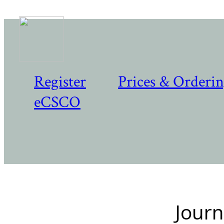
Register
Prices & Orderi
eCSCO
Journ