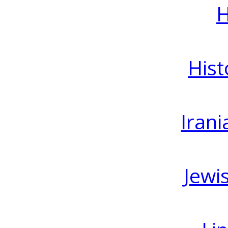
H
Hist
Irani
Jewi