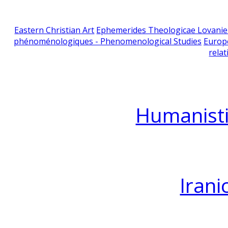
Eastern Christian Art
Ephemerides Theologicae Lovani
phénoménologiques - Phenomenological Studies
Europ
relat
Humanisti
Irani