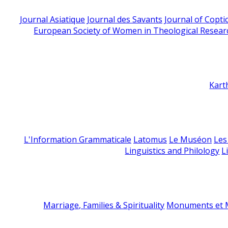
Journal Asiatique
Journal des Savants
Journal of Copti
European Society of Women in Theological Resear
Kart
L'Information Grammaticale
Latomus
Le Muséon
Les
Linguistics and Philology
L
Marriage, Families & Spirituality
Monuments et M