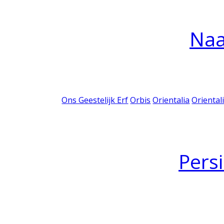
Na
Ons Geestelijk Erf
Orbis
Orientalia
Oriental
Pers