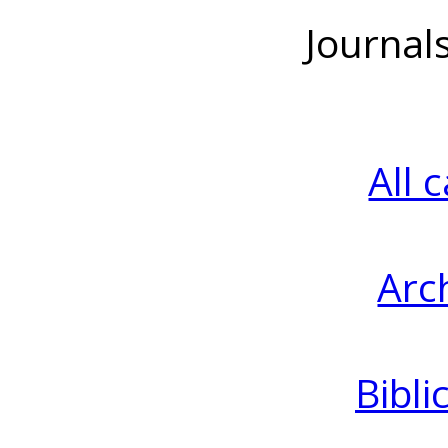
Journal
All 
Arc
Bibli