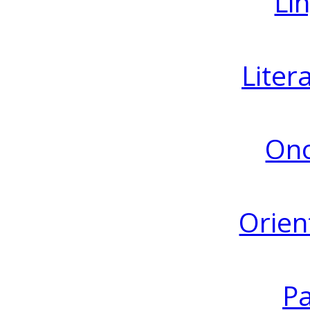
Lin
Liter
Ono
Orien
Pa