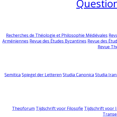
Question
Recherches de Théologie et Philosophie Médiévales
Revu
Arméniennes
Revue des Études Byzantines
Revue des Étu
Revue Th
Semitica
Spiegel der Letteren
Studia Canonica
Studia Iran
Theoforum
Tijdschrift voor Filosofie
Tijdschrift voor
Transe