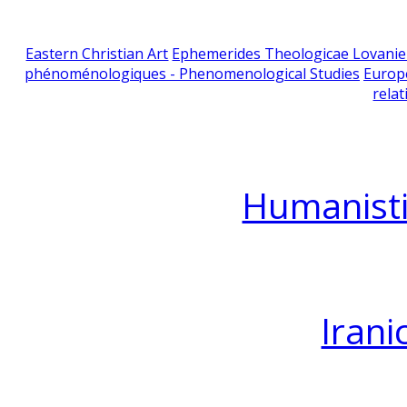
Eastern Christian Art
Ephemerides Theologicae Lovani
phénoménologiques - Phenomenological Studies
Europ
relat
Humanisti
Irani