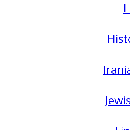
H
Hist
Irani
Jewi