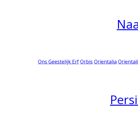
Na
Ons Geestelijk Erf
Orbis
Orientalia
Oriental
Pers