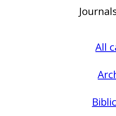
Journal
All 
Arc
Bibli