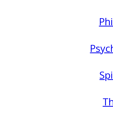
Ph
Psyc
Spi
T