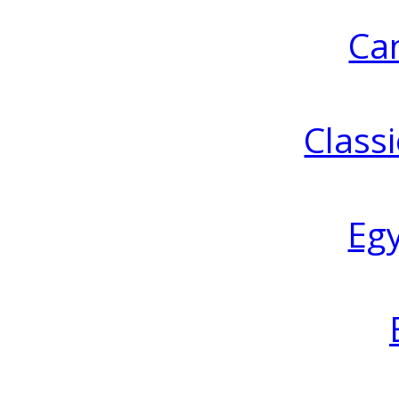
Ca
Classi
Eg