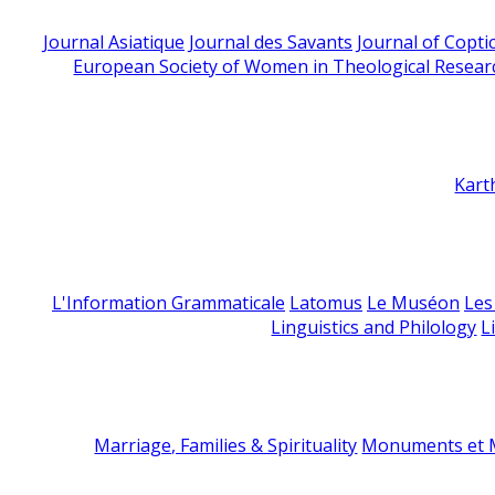
Journal Asiatique
Journal des Savants
Journal of Copti
European Society of Women in Theological Resear
Kart
L'Information Grammaticale
Latomus
Le Muséon
Les
Linguistics and Philology
L
Marriage, Families & Spirituality
Monuments et M