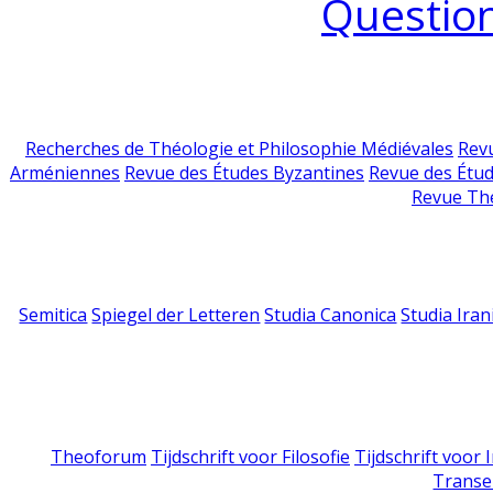
Question
Recherches de Théologie et Philosophie Médiévales
Revu
Arméniennes
Revue des Études Byzantines
Revue des Étu
Revue Th
Semitica
Spiegel der Letteren
Studia Canonica
Studia Iran
Theoforum
Tijdschrift voor Filosofie
Tijdschrift voor
Transe