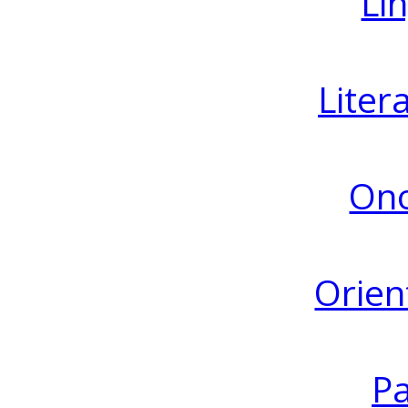
Lin
Liter
Ono
Orien
Pa