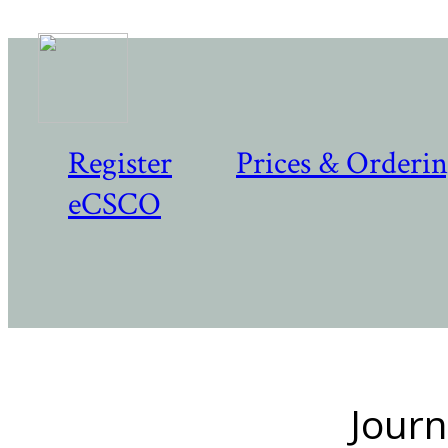
Register
Prices & Orderi
eCSCO
Journ