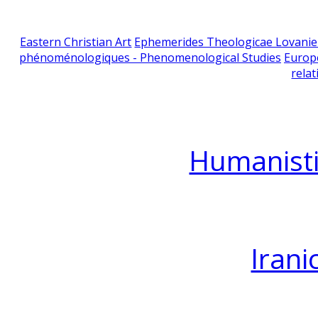
Eastern Christian Art
Ephemerides Theologicae Lovani
phénoménologiques - Phenomenological Studies
Europ
relat
Humanisti
Irani