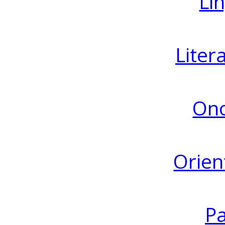
Lin
Liter
Ono
Orien
Pa