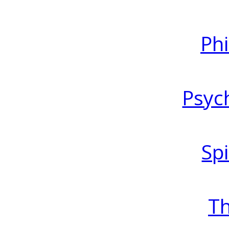
Ph
Psyc
Spi
T