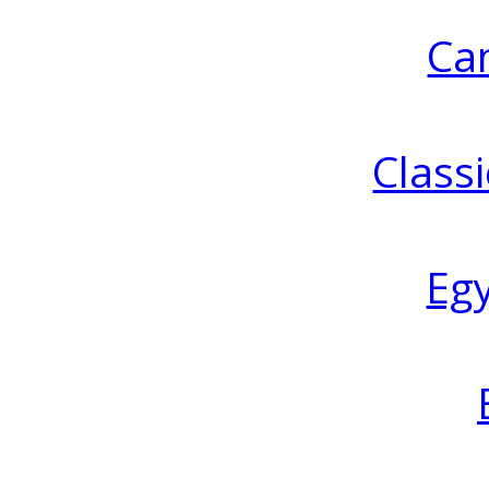
Ca
Classi
Eg