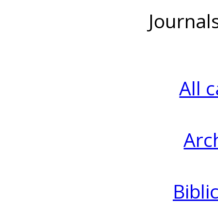
Journal
All 
Arc
Bibli