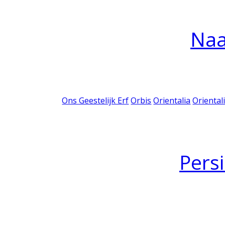
Na
Ons Geestelijk Erf
Orbis
Orientalia
Oriental
Pers