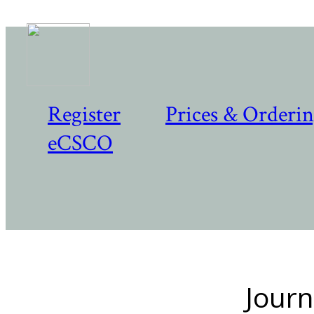
Register
Prices & Orderi
eCSCO
Journ