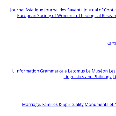
Journal Asiatique
Journal des Savants
Journal of Copti
European Society of Women in Theological Resear
Kart
L'Information Grammaticale
Latomus
Le Muséon
Les
Linguistics and Philology
L
Marriage, Families & Spirituality
Monuments et M