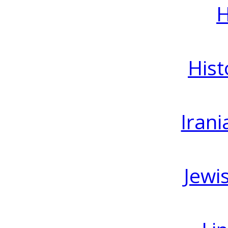
H
Hist
Irani
Jewi