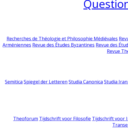
Question
Recherches de Théologie et Philosophie Médiévales
Revu
Arméniennes
Revue des Études Byzantines
Revue des Étu
Revue Th
Semitica
Spiegel der Letteren
Studia Canonica
Studia Iran
Theoforum
Tijdschrift voor Filosofie
Tijdschrift voor
Transe