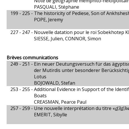
Note de géographie memphito-héloipolitai
PASQUALI, Stéphane
199 - 225 -
The historicity of Pediese, Son of Ankhshe
POPE, Jeremy
227 - 247 -
Nouvelle datation pour le roi Sobekhotep 
SIESSE, Julien, CONNOR, Simon
Brèves communications
249 - 251 -
Ein neuer Deutungsversuch für das ägypti
der Mutirdis unter besonderer Berücksicht
Lotus
BOJOWALD, Stefan
253 - 255 -
Additional Evidence in Support of the Identi
Boats
CREASMAN, Pearce Paul
257 - 259 -
Une nouvelle interprétation du titre «
d
3
d
3w
EMERIT, Sibylle