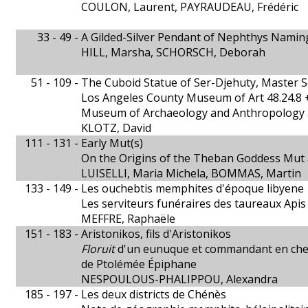
COULON, Laurent, PAYRAUDEAU, Frédéric
33 - 49 -
A Gilded-Silver Pendant of Nephthys Nami
HILL, Marsha, SCHORSCH, Deborah
51 - 109 -
The Cuboid Statue of Ser-Djehuty, Master S
Los Angeles County Museum of Art 48.24.8 
Museum of Archaeology and Anthropology 
KLOTZ, David
111 - 131 -
Early Mut(s)
On the Origins of the Theban Goddess Mut 
LUISELLI, Maria Michela, BOMMAS, Martin
133 - 149 -
Les ouchebtis memphites d'époque libyene
Les serviteurs funéraires des taureaux Api
MEFFRE, Raphaële
151 - 183 -
Aristonikos, fils d'Aristonikos
Floruit
d'un eunuque et commandant en chef 
de Ptolémée Épiphane
NESPOULOUS-PHALIPPOU, Alexandra
185 - 197 -
Les deux districts de Chénès