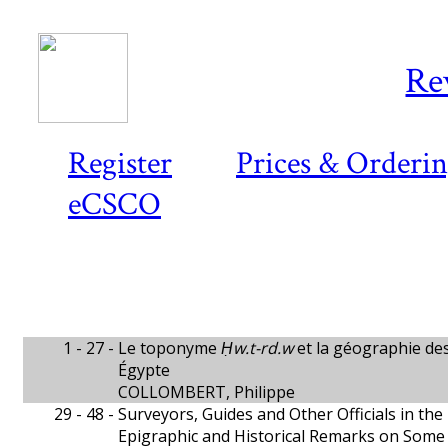
Re
Register
Prices & Orderi
eCSCO
1 - 27 -
Le toponyme
Ḥw.t-rd.w
et la géographie de
Égypte
COLLOMBERT, Philippe
29 - 48 -
Surveyors, Guides and Other Officials in th
Epigraphic and Historical Remarks on Some 