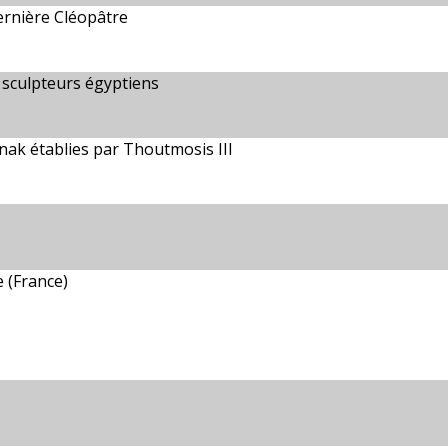
ernière Cléopâtre
 sculpteurs égyptiens
nak établies par Thoutmosis III
 (France)