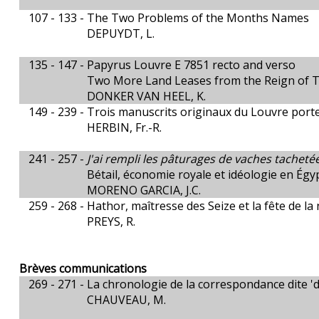
107 - 133 -
The Two Problems of the Months Names
DEPUYDT, L.
135 - 147 -
Papyrus Louvre E 7851 recto and verso
Two More Land Leases from the Reign of 
DONKER VAN HEEL, K.
149 - 239 -
Trois manuscrits originaux du Louvre port
HERBIN, Fr.-R.
241 - 257 -
J'ai rempli les pâturages de vaches tacheté
Bétail, économie royale et idéologie en Ég
MORENO GARCIA, J.C.
259 - 268 -
Hathor, maîtresse des Seize et la fête de l
PREYS, R.
Brèves communications
269 - 271 -
La chronologie de la correspondance dite '
CHAUVEAU, M.