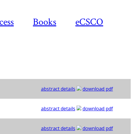
cess
Books
eCSCO
abstract details
download pdf
abstract details
download pdf
abstract details
download pdf