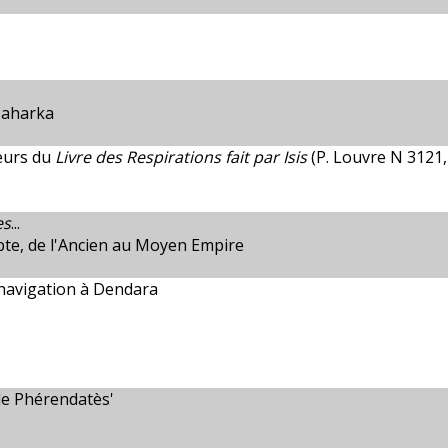
Taharka
eurs du
Livre des Respirations fait par Isis
(P. Louvre N 3121,
es
...
ypte, de l'Ancien au Moyen Empire
a navigation à Dendara
de Phérendatès'