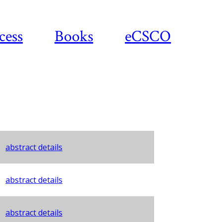
cess
Books
eCSCO
abstract details
abstract details
abstract details