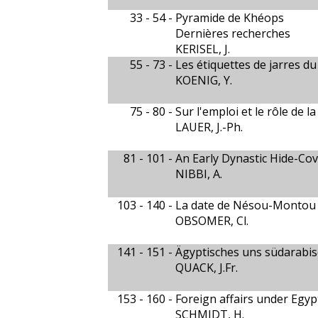
33 - 54 -
Pyramide de Khéops
Dernières recherches
KERISEL, J.
55 - 73 -
Les étiquettes de jarres 
KOENIG, Y.
75 - 80 -
Sur l'emploi et le rôle de
LAUER, J.-Ph.
81 - 101 -
An Early Dynastic Hide-Co
NIBBI, A.
103 - 140 -
La date de Nésou-Montou 
OBSOMER, Cl.
141 - 151 -
Ägyptisches uns südarabi
QUACK, J.Fr.
153 - 160 -
Foreign affairs under Egyp
SCHMIDT, H.