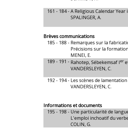
161 - 184 -
A Religious Calendar Year
SPALINGER, A.
Brèves communications
185 - 188 -
Remarques sur la fabricat
Précisions sur la formation
MENEI, E.
189 - 191 -
er
Rahotep, Sébekemsaf I
et
VANDERSLEYEN, C.
192 - 194 -
Les scènes de lamentatio
VANDERSLEYEN, C.
Informations et documents
195 - 198 -
Une particularité de langu
L'emploi inchoatif du verb
COLIN, G.