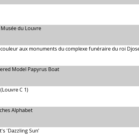
du Musée du Louvre
 la couleur aux monuments du complexe funéraire du roi Djos
vered Model Papyrus Boat
(Louvre C 1)
sches Alphabet
t's 'Dazzling Sun'