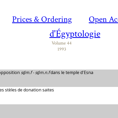
Prices & Ordering
Open Ac
d'Égyptologie
Volume 44
1993
'opposition
sḏm.f - sḏm.n.f
dans le temple d'Esna
s stèles de donation saïtes