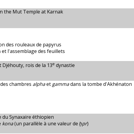
 in the Mut Temple at Karnak
ion des rouleaux de papyrus
 et l'assemblage des feuillets
e
 Djéhouty, rois de la 13
dynastie
n des chambres
alpha
et
gamma
dans la tombe d'Akhénaton
e du Synaxaire éthiopien
e
kona
(un parallèle à une valeur de
ḫpr
)