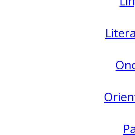
Lin
Liter
Ono
Orien
Pa