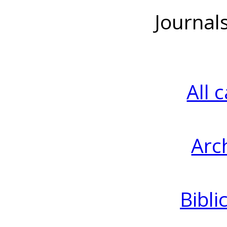
Journal
All 
Arc
Bibli