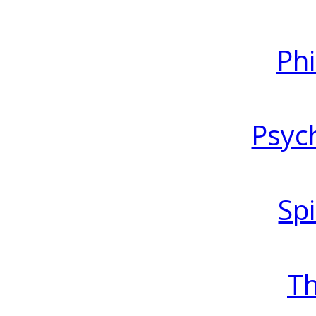
Ph
Psyc
Spi
T