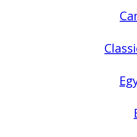
Ca
Classi
Eg