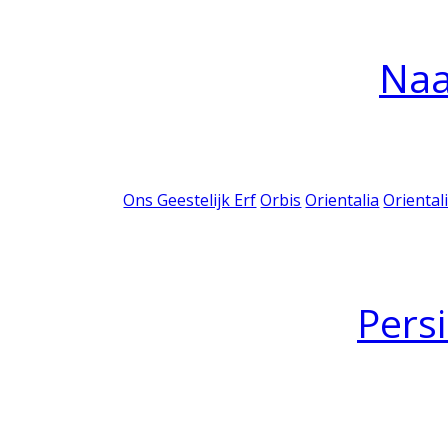
Na
Ons Geestelijk Erf
Orbis
Orientalia
Oriental
Pers