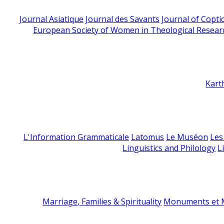
Journal Asiatique
Journal des Savants
Journal of Copti
European Society of Women in Theological Resear
Kart
L'Information Grammaticale
Latomus
Le Muséon
Les
Linguistics and Philology
L
Marriage, Families & Spirituality
Monuments et M