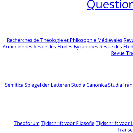
Question
Recherches de Théologie et Philosophie Médiévales
Revu
Arméniennes
Revue des Études Byzantines
Revue des Étu
Revue Th
Semitica
Spiegel der Letteren
Studia Canonica
Studia Iran
Theoforum
Tijdschrift voor Filosofie
Tijdschrift voor
Transe