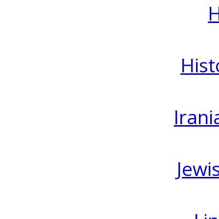
H
Hist
Irani
Jewi