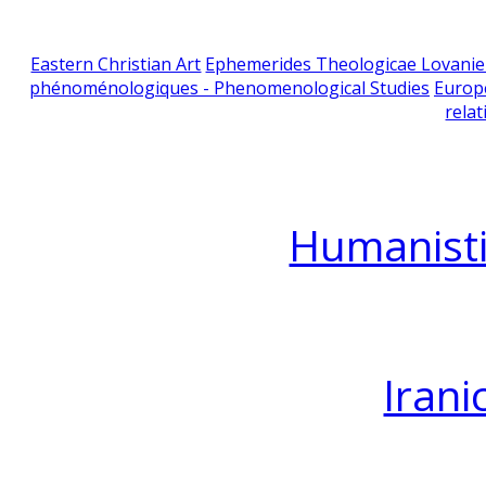
Eastern Christian Art
Ephemerides Theologicae Lovani
phénoménologiques - Phenomenological Studies
Europ
relat
Humanisti
Irani