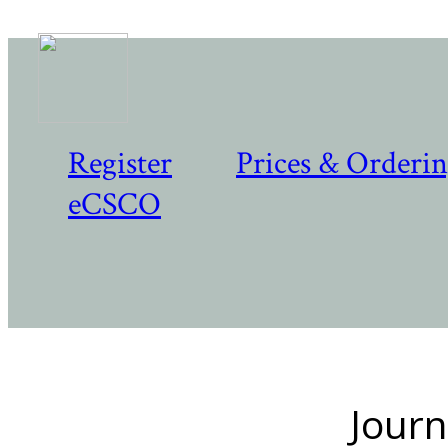
Register
Prices & Orderi
eCSCO
Journ