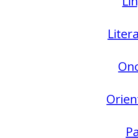
Lin
Liter
Ono
Orien
Pa