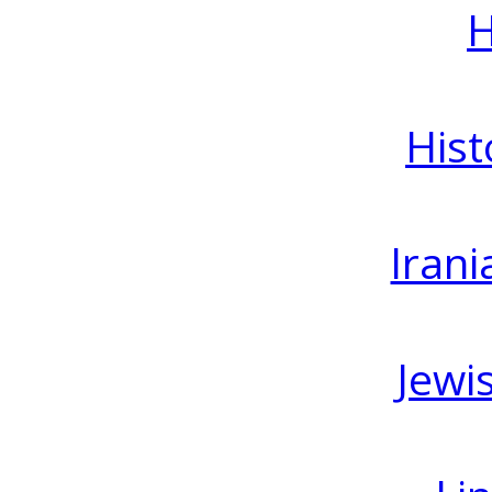
H
Hist
Irani
Jewi