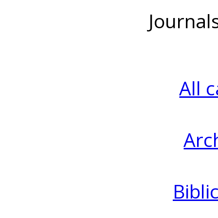
Journal
All 
Arc
Bibli