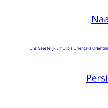
Na
Ons Geestelijk Erf
Orbis
Orientalia
Oriental
Pers