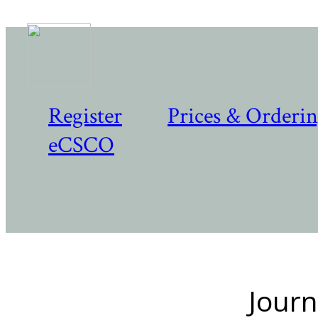
Register
Prices & Orderi
eCSCO
Journ