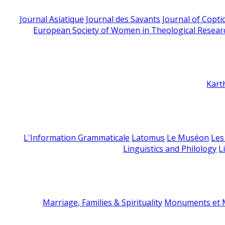
Journal Asiatique
Journal des Savants
Journal of Copti
European Society of Women in Theological Resear
Kart
L'Information Grammaticale
Latomus
Le Muséon
Les
Linguistics and Philology
L
Marriage, Families & Spirituality
Monuments et M