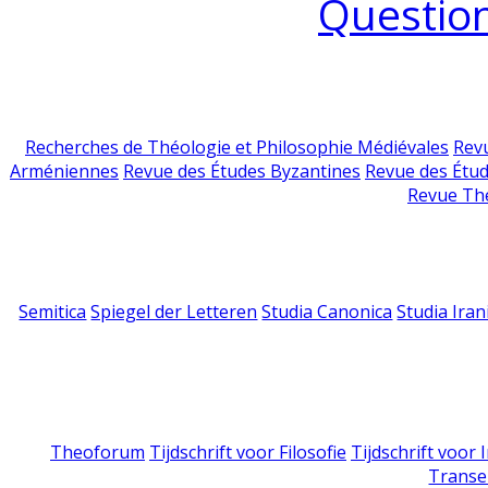
Question
Recherches de Théologie et Philosophie Médiévales
Revu
Arméniennes
Revue des Études Byzantines
Revue des Étu
Revue Th
Semitica
Spiegel der Letteren
Studia Canonica
Studia Iran
Theoforum
Tijdschrift voor Filosofie
Tijdschrift voor
Transe