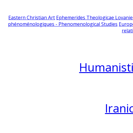
Eastern Christian Art
Ephemerides Theologicae Lovani
phénoménologiques - Phenomenological Studies
Europ
relat
Humanisti
Irani