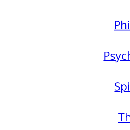
Ph
Psyc
Spi
T