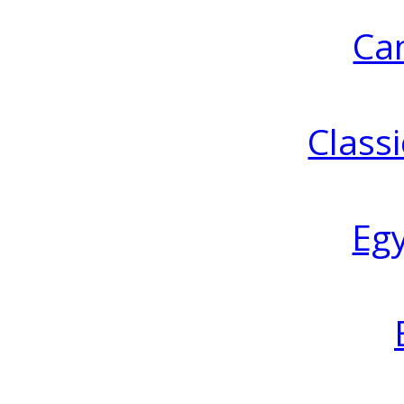
Ca
Classi
Eg