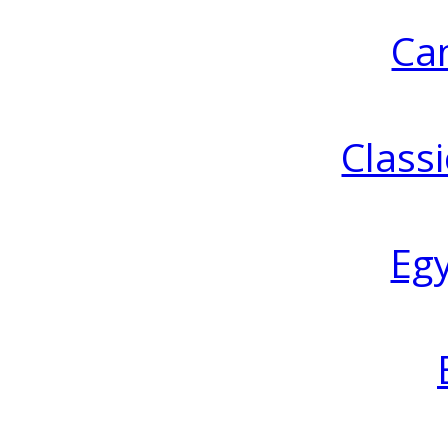
Ca
Classi
Eg