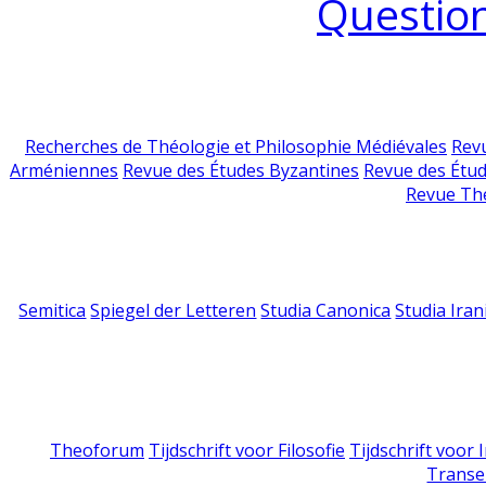
Question
Recherches de Théologie et Philosophie Médiévales
Revu
Arméniennes
Revue des Études Byzantines
Revue des Étu
Revue Th
Semitica
Spiegel der Letteren
Studia Canonica
Studia Iran
Theoforum
Tijdschrift voor Filosofie
Tijdschrift voor
Transe