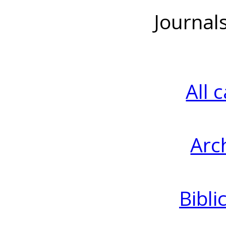
Journal
All 
Arc
Bibli