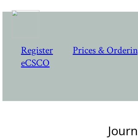
Register
Prices & Orderi
eCSCO
Journ