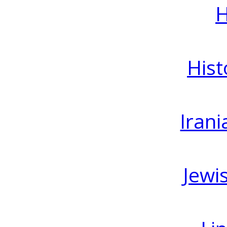
H
Hist
Irani
Jewi