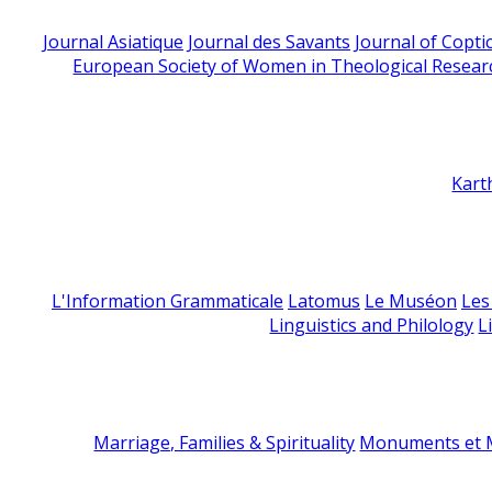
Journal Asiatique
Journal des Savants
Journal of Copti
European Society of Women in Theological Resear
Kart
L'Information Grammaticale
Latomus
Le Muséon
Les
Linguistics and Philology
L
Marriage, Families & Spirituality
Monuments et M