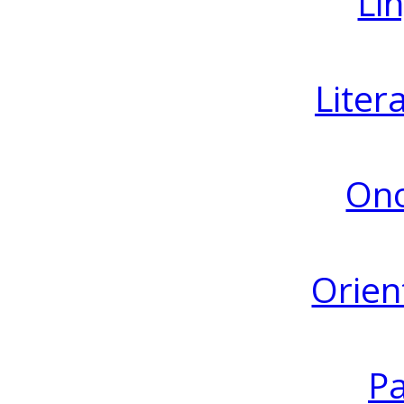
Lin
Liter
Ono
Orien
Pa