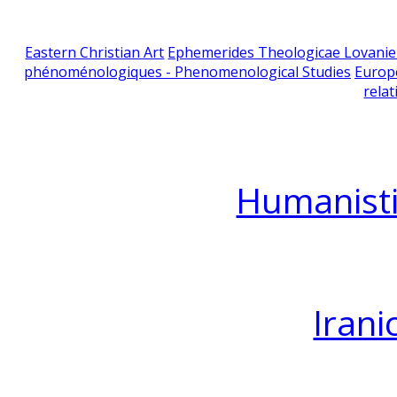
Eastern Christian Art
Ephemerides Theologicae Lovani
phénoménologiques - Phenomenological Studies
Europ
relat
Humanisti
Irani