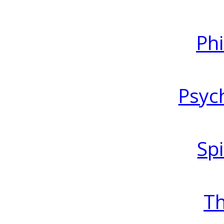
Ph
Psyc
Spi
T