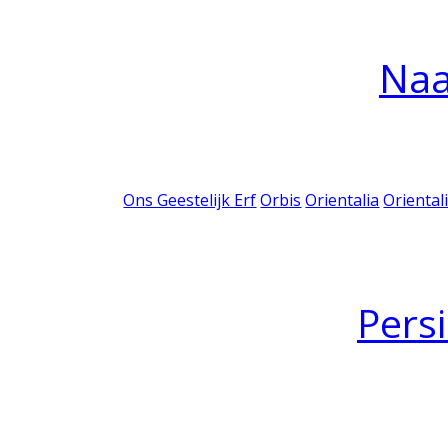
Na
Ons Geestelijk Erf
Orbis
Orientalia
Oriental
Pers