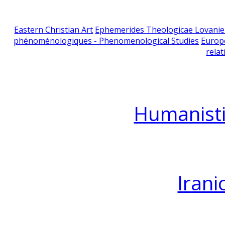
Eastern Christian Art
Ephemerides Theologicae Lovani
phénoménologiques - Phenomenological Studies
Europ
relat
Humanisti
Irani