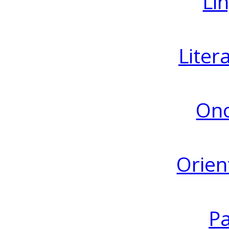
Lin
Liter
Ono
Orien
Pa