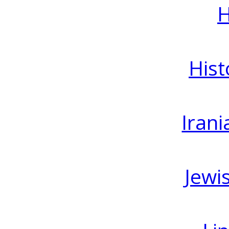
H
Hist
Irani
Jewi