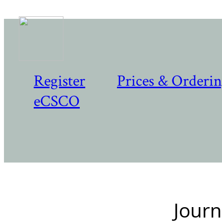
Register
Prices & Orderi
eCSCO
Journ