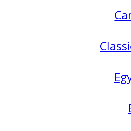
Ca
Classi
Eg