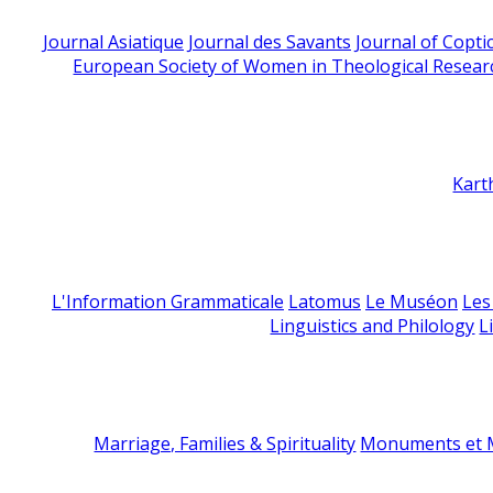
Journal Asiatique
Journal des Savants
Journal of Copti
European Society of Women in Theological Resear
Kart
L'Information Grammaticale
Latomus
Le Muséon
Les
Linguistics and Philology
L
Marriage, Families & Spirituality
Monuments et M