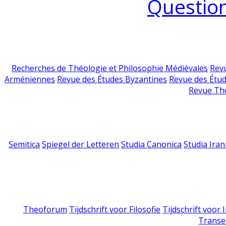
Question
Recherches de Théologie et Philosophie Médiévales
Revu
Arméniennes
Revue des Études Byzantines
Revue des Étu
Revue Th
Semitica
Spiegel der Letteren
Studia Canonica
Studia Iran
Theoforum
Tijdschrift voor Filosofie
Tijdschrift voor
Transe