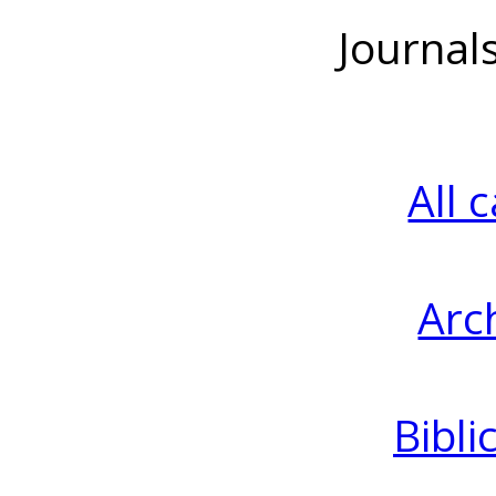
Journal
All 
Arc
Bibli