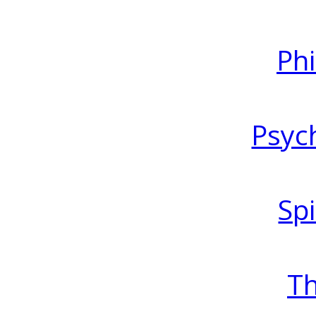
Ph
Psyc
Spi
T