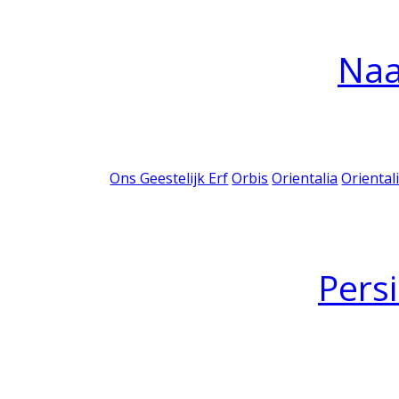
Na
Ons Geestelijk Erf
Orbis
Orientalia
Oriental
Pers