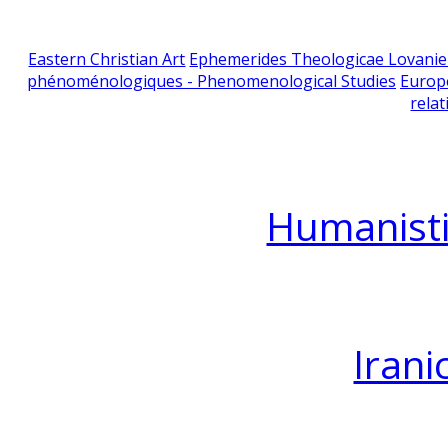
Eastern Christian Art
Ephemerides Theologicae Lovani
phénoménologiques - Phenomenological Studies
Europ
relat
Humanisti
Irani