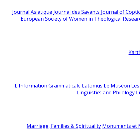
Journal Asiatique
Journal des Savants
Journal of Copti
European Society of Women in Theological Resear
Kart
L'Information Grammaticale
Latomus
Le Muséon
Les
Linguistics and Philology
L
Marriage, Families & Spirituality
Monuments et M