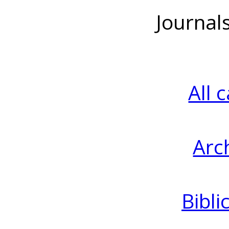
Journal
All 
Arc
Bibli