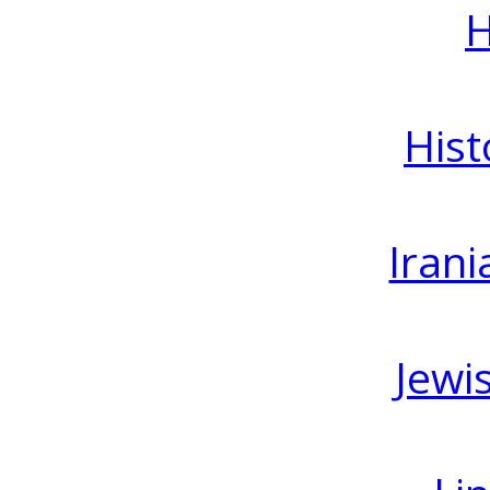
H
Hist
Irani
Jewi