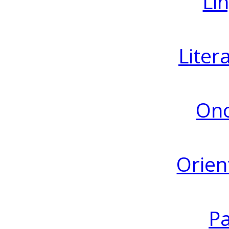
Lin
Liter
Ono
Orien
Pa