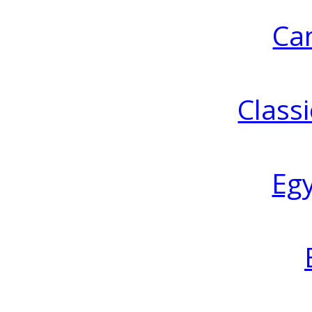
Ca
Classi
Eg