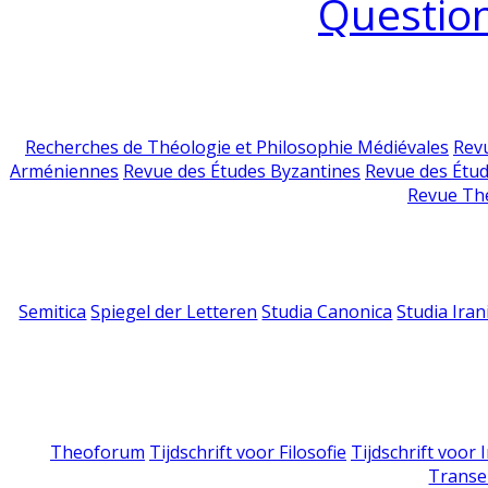
Question
Recherches de Théologie et Philosophie Médiévales
Revu
Arméniennes
Revue des Études Byzantines
Revue des Étu
Revue Th
Semitica
Spiegel der Letteren
Studia Canonica
Studia Iran
Theoforum
Tijdschrift voor Filosofie
Tijdschrift voor
Transe