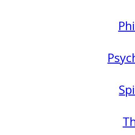
Ph
Psyc
Spi
T