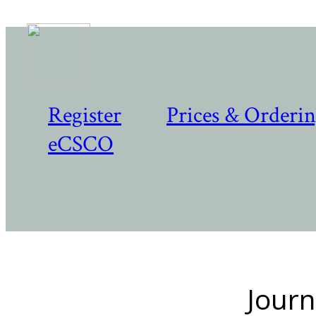
Register
Prices & Orderi
eCSCO
Journ