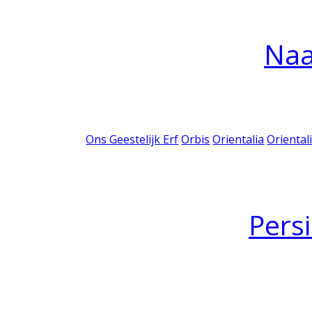
Na
Ons Geestelijk Erf
Orbis
Orientalia
Oriental
Pers