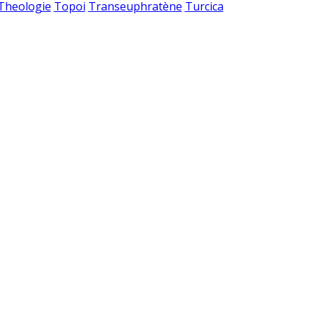
 Theologie
Topoi
Transeuphratène
Turcica