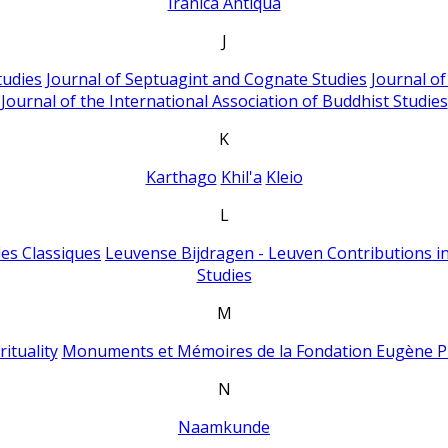
Iranica Antiqua
J
tudies
Journal of Septuagint and Cognate Studies
Journal o
Journal of the International Association of Buddhist Studies
K
Karthago
Khil'a
Kleio
L
es Classiques
Leuvense Bijdragen - Leuven Contributions in
Studies
M
ituality
Monuments et Mémoires de la Fondation Eugène P
N
Naamkunde