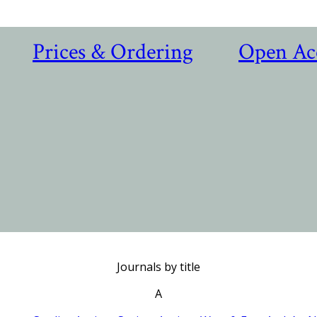
Prices & Ordering
Open Ac
Journals by title
A