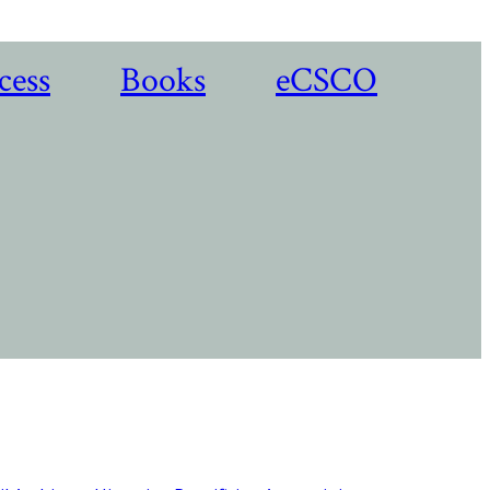
cess
Books
eCSCO