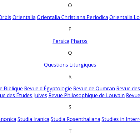
O
Orbis
Orientalia
Orientalia Christiana Periodica
Orientalia Lo
P
Persica
Pharos
Q
Questions Liturgiques
R
e Biblique
Revue d'Égyptologie
Revue de Qumran
Revue des
ue des Études Juives
Revue Philosophique de Louvain
Revue
S
anonica
Studia Iranica
Studia Rosenthaliana
Studies in Inter
T