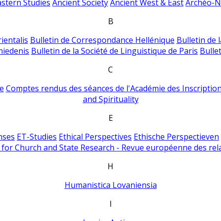
astern Studies
Ancient Society
Ancient West & East
Archéo-Ni
B
ientalis
Bulletin de Correspondance Hellénique
Bulletin de 
hiedenis
Bulletin de la Société de Linguistique de Paris
Bulle
C
e
Comptes rendus des séances de l'Académie des Inscriptions
and Spirituality
E
nses
ET-Studies
Ethical Perspectives
Ethische Perspectieven
for Church and State Research - Revue européenne des rela
H
Humanistica Lovaniensia
I