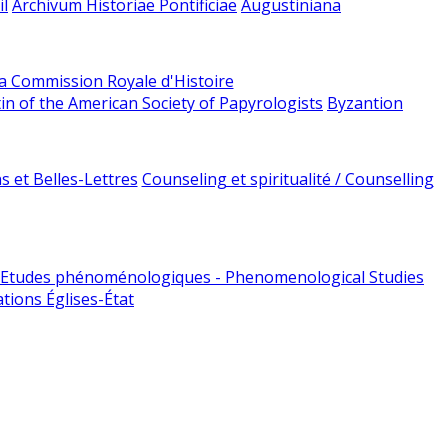
l
Archivum Historiae Pontificiae
Augustiniana
la Commission Royale d'Histoire
tin of the American Society of Papyrologists
Byzantion
 et Belles-Lettres
Counseling et spiritualité / Counselling
Etudes phénoménologiques - Phenomenological Studies
tions Églises-État