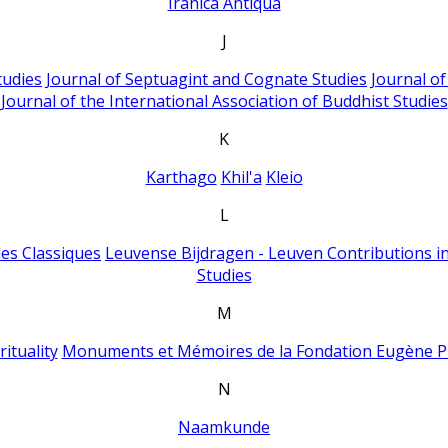
Iranica Antiqua
J
tudies
Journal of Septuagint and Cognate Studies
Journal o
Journal of the International Association of Buddhist Studies
K
Karthago
Khil'a
Kleio
L
es Classiques
Leuvense Bijdragen - Leuven Contributions in
Studies
M
ituality
Monuments et Mémoires de la Fondation Eugène P
N
Naamkunde