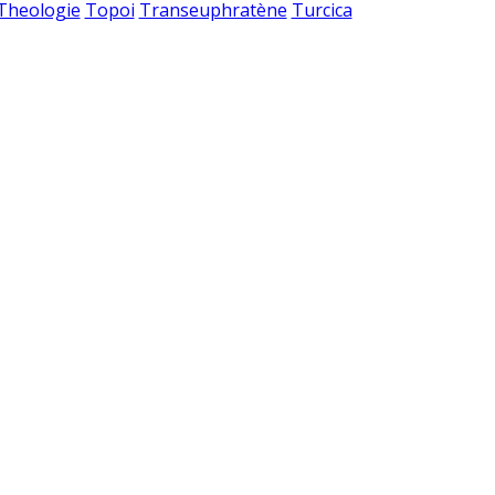
 Theologie
Topoi
Transeuphratène
Turcica