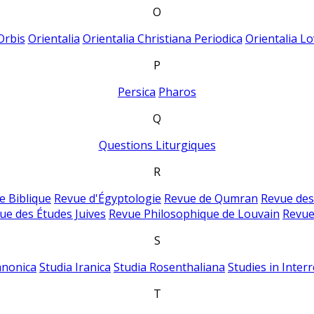
O
Orbis
Orientalia
Orientalia Christiana Periodica
Orientalia Lo
P
Persica
Pharos
Q
Questions Liturgiques
R
e Biblique
Revue d'Égyptologie
Revue de Qumran
Revue des
ue des Études Juives
Revue Philosophique de Louvain
Revue
S
anonica
Studia Iranica
Studia Rosenthaliana
Studies in Inter
T