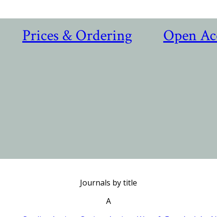
Prices & Ordering
Open Ac
Journals by title
A