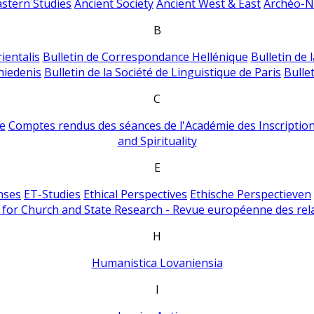
astern Studies
Ancient Society
Ancient West & East
Archéo-Ni
B
ientalis
Bulletin de Correspondance Hellénique
Bulletin de 
hiedenis
Bulletin de la Société de Linguistique de Paris
Bulle
C
e
Comptes rendus des séances de l'Académie des Inscriptions
and Spirituality
E
nses
ET-Studies
Ethical Perspectives
Ethische Perspectieven
for Church and State Research - Revue européenne des rela
H
Humanistica Lovaniensia
I