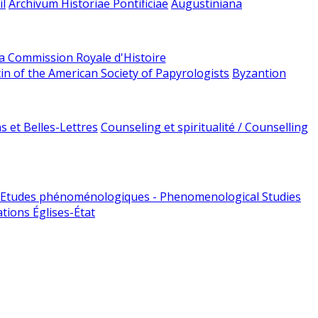
l
Archivum Historiae Pontificiae
Augustiniana
la Commission Royale d'Histoire
tin of the American Society of Papyrologists
Byzantion
 et Belles-Lettres
Counseling et spiritualité / Counselling
Etudes phénoménologiques - Phenomenological Studies
tions Églises-État