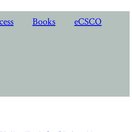
cess
Books
eCSCO