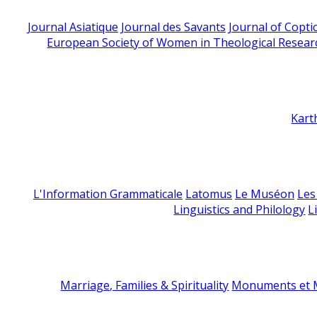
Journal Asiatique
Journal des Savants
Journal of Copti
European Society of Women in Theological Resear
Kart
L'Information Grammaticale
Latomus
Le Muséon
Les
Linguistics and Philology
L
Marriage, Families & Spirituality
Monuments et M