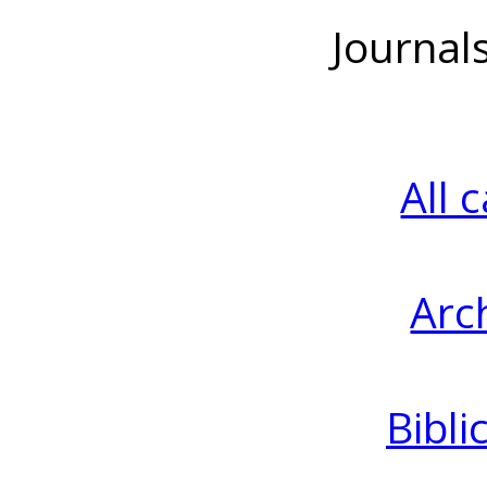
Journal
All 
Arc
Bibli