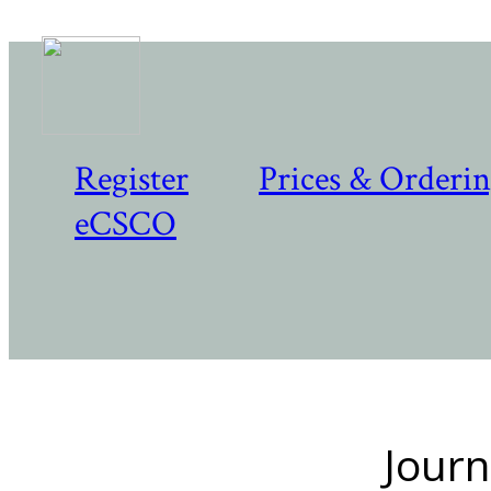
Register
Prices & Orderi
eCSCO
Journ