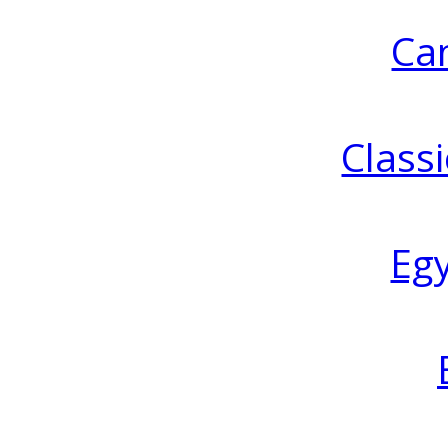
Ca
Classi
Eg