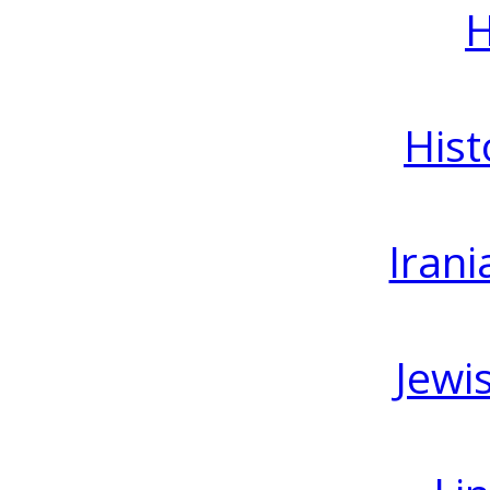
H
Hist
Irani
Jewi