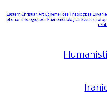
Eastern Christian Art
Ephemerides Theologicae Lovani
phénoménologiques - Phenomenological Studies
Europ
relat
Humanisti
Irani