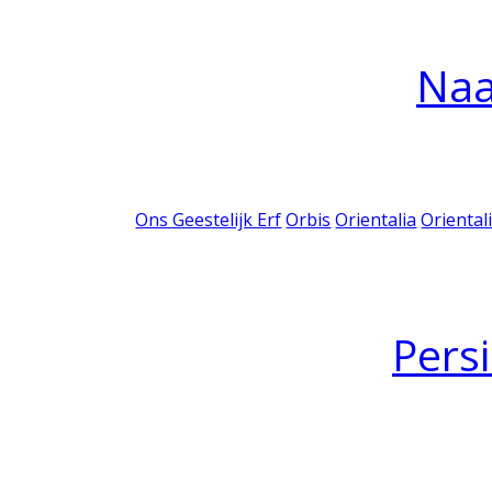
Na
Ons Geestelijk Erf
Orbis
Orientalia
Oriental
Pers