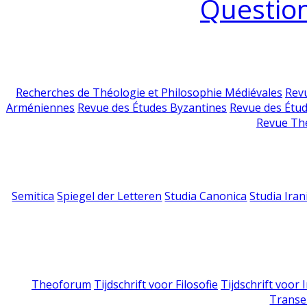
Question
Recherches de Théologie et Philosophie Médiévales
Revu
Arméniennes
Revue des Études Byzantines
Revue des Étu
Revue Th
Semitica
Spiegel der Letteren
Studia Canonica
Studia Iran
Theoforum
Tijdschrift voor Filosofie
Tijdschrift voor
Transe