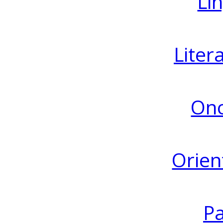
Lin
Liter
Ono
Orien
Pa