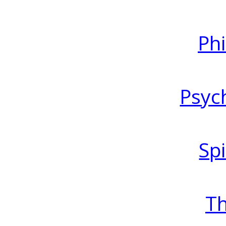
Ph
Psyc
Spi
T