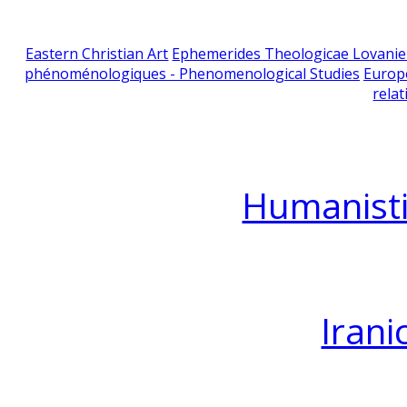
Eastern Christian Art
Ephemerides Theologicae Lovani
phénoménologiques - Phenomenological Studies
Europ
relat
Humanisti
Irani