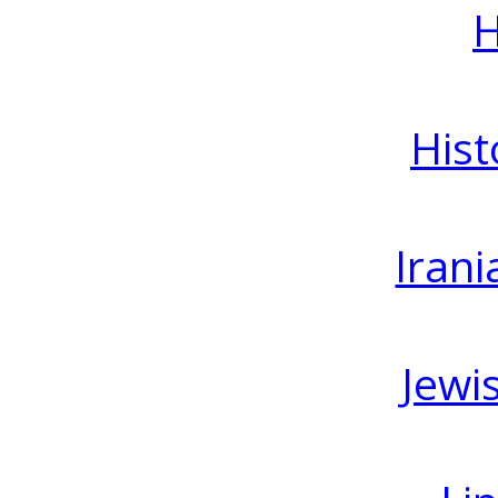
H
Hist
Irani
Jewi