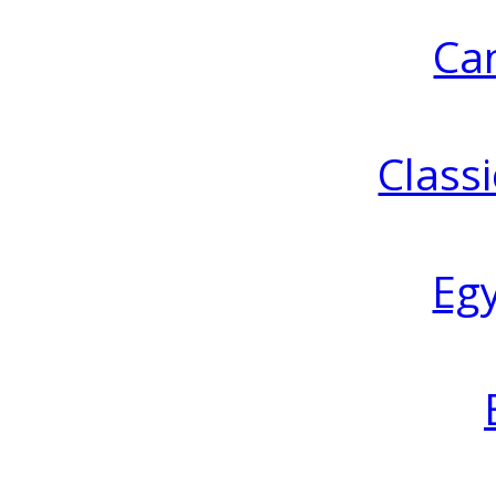
Ca
Classi
Eg