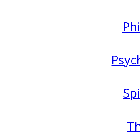
Ph
Psyc
Spi
T