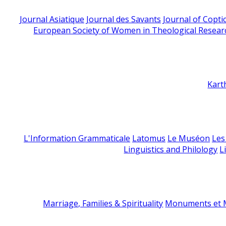
Journal Asiatique
Journal des Savants
Journal of Copti
European Society of Women in Theological Resear
Kart
L'Information Grammaticale
Latomus
Le Muséon
Les
Linguistics and Philology
L
Marriage, Families & Spirituality
Monuments et M