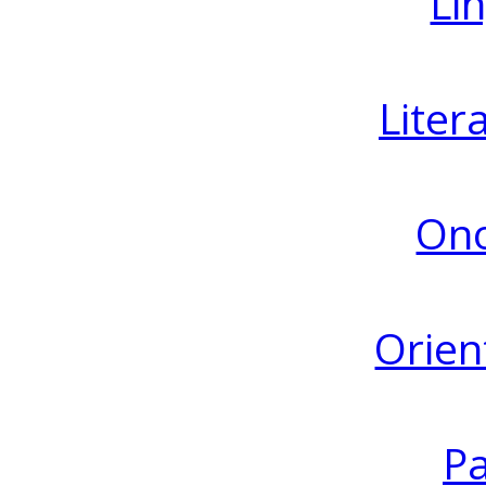
Lin
Liter
Ono
Orien
Pa