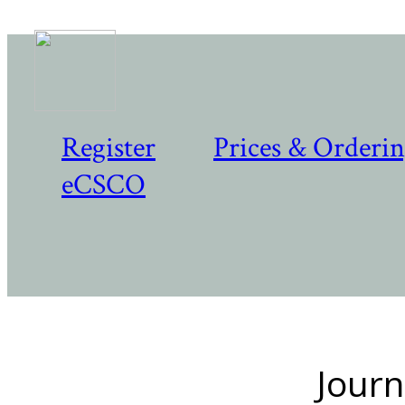
Register
Prices & Orderi
eCSCO
Journ