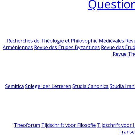
Question
Recherches de Théologie et Philosophie Médiévales
Revu
Arméniennes
Revue des Études Byzantines
Revue des Étu
Revue Th
Semitica
Spiegel der Letteren
Studia Canonica
Studia Iran
Theoforum
Tijdschrift voor Filosofie
Tijdschrift voor
Transe