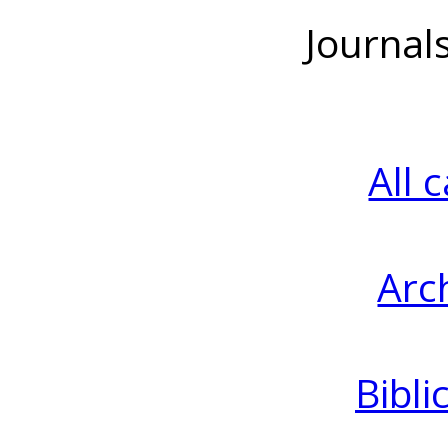
Journal
All 
Arc
Bibli