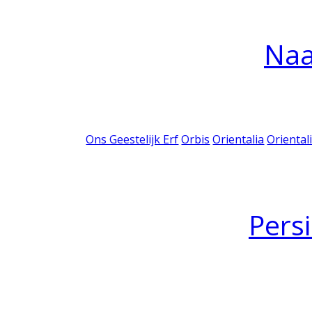
Na
Ons Geestelijk Erf
Orbis
Orientalia
Oriental
Pers