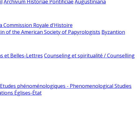
l
Archivum Historiae Pontificiae
Augustiniana
la Commission Royale d'Histoire
tin of the American Society of Papyrologists
Byzantion
 et Belles-Lettres
Counseling et spiritualité / Counselling
Etudes phénoménologiques - Phenomenological Studies
tions Églises-État