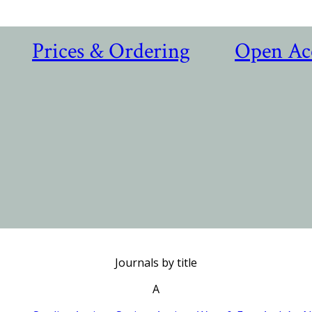
Prices & Ordering
Open Ac
Journals by title
A