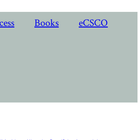
cess
Books
eCSCO