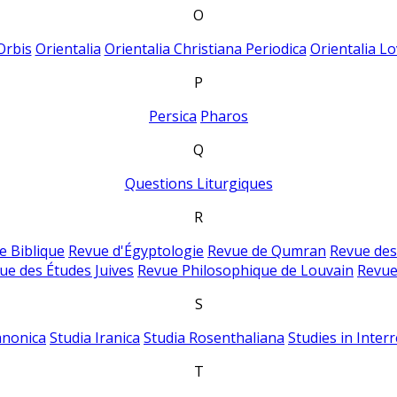
O
Orbis
Orientalia
Orientalia Christiana Periodica
Orientalia Lo
P
Persica
Pharos
Q
Questions Liturgiques
R
e Biblique
Revue d'Égyptologie
Revue de Qumran
Revue des
ue des Études Juives
Revue Philosophique de Louvain
Revue
S
anonica
Studia Iranica
Studia Rosenthaliana
Studies in Inter
T