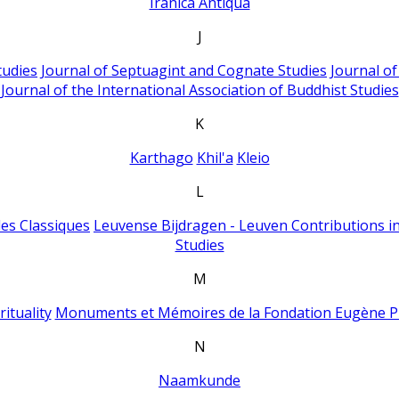
Iranica Antiqua
J
tudies
Journal of Septuagint and Cognate Studies
Journal o
Journal of the International Association of Buddhist Studies
K
Karthago
Khil'a
Kleio
L
es Classiques
Leuvense Bijdragen - Leuven Contributions in
Studies
M
ituality
Monuments et Mémoires de la Fondation Eugène P
N
Naamkunde