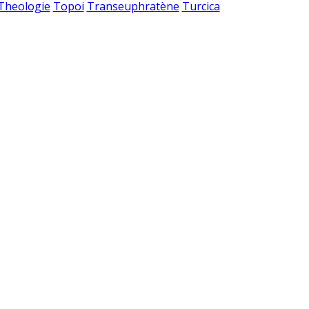
 Theologie
Topoi
Transeuphratène
Turcica