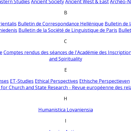
astern Studies
Ancient Society
Ancient West & East
Archéo-Ni
B
ientalis
Bulletin de Correspondance Hellénique
Bulletin de 
hiedenis
Bulletin de la Société de Linguistique de Paris
Bulle
C
e
Comptes rendus des séances de l'Académie des Inscriptions
and Spirituality
E
nses
ET-Studies
Ethical Perspectives
Ethische Perspectieven
for Church and State Research - Revue européenne des rela
H
Humanistica Lovaniensia
I