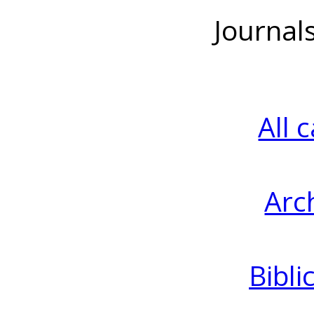
Journal
All 
Arc
Bibli