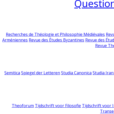
Question
Recherches de Théologie et Philosophie Médiévales
Revu
Arméniennes
Revue des Études Byzantines
Revue des Étu
Revue Th
Semitica
Spiegel der Letteren
Studia Canonica
Studia Iran
Theoforum
Tijdschrift voor Filosofie
Tijdschrift voor
Transe