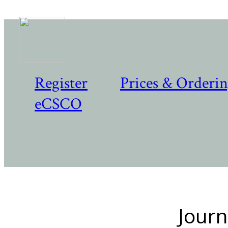
Register
Prices & Orderi
eCSCO
Journ