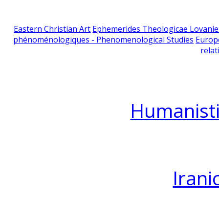
Eastern Christian Art
Ephemerides Theologicae Lovani
phénoménologiques - Phenomenological Studies
Europ
relat
Humanisti
Irani