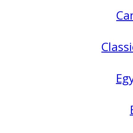
Ca
Classi
Eg