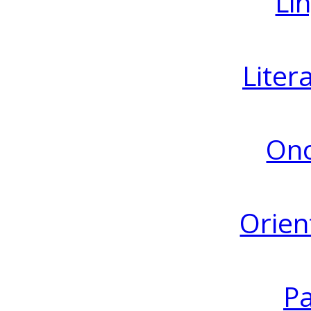
Lin
Liter
Ono
Orien
Pa