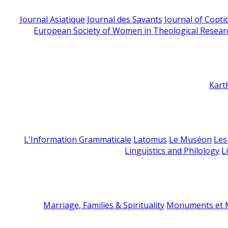
Journal Asiatique
Journal des Savants
Journal of Copti
European Society of Women in Theological Resear
Kart
L'Information Grammaticale
Latomus
Le Muséon
Les
Linguistics and Philology
L
Marriage, Families & Spirituality
Monuments et M