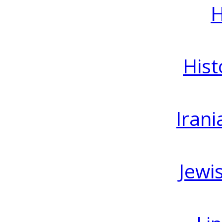
H
Hist
Irani
Jewi