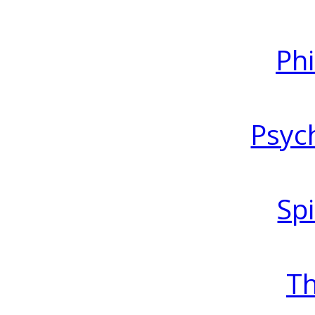
Ph
Psyc
Spi
T