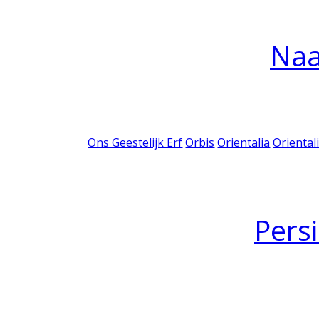
Na
Ons Geestelijk Erf
Orbis
Orientalia
Oriental
Pers