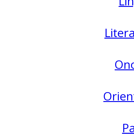
Lin
Liter
Ono
Orien
Pa