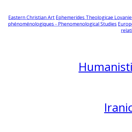
Eastern Christian Art
Ephemerides Theologicae Lovani
phénoménologiques - Phenomenological Studies
Europ
relat
Humanisti
Irani