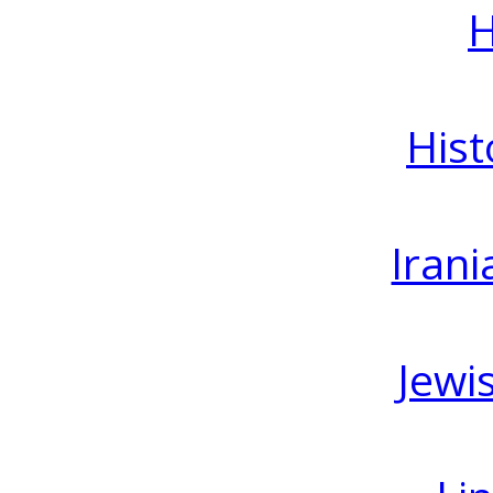
H
Hist
Irani
Jewi