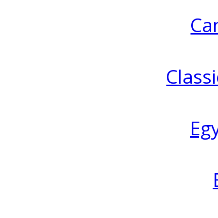
Ca
Classi
Eg