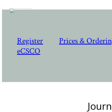
Register
Prices & Orderi
eCSCO
Journ