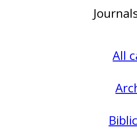
Journal
All 
Arc
Bibli