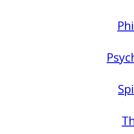
Ph
Psyc
Spi
T