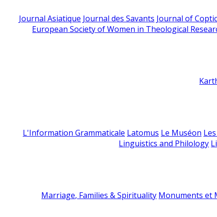
Journal Asiatique
Journal des Savants
Journal of Copti
European Society of Women in Theological Resear
Kart
L'Information Grammaticale
Latomus
Le Muséon
Les
Linguistics and Philology
L
Marriage, Families & Spirituality
Monuments et M