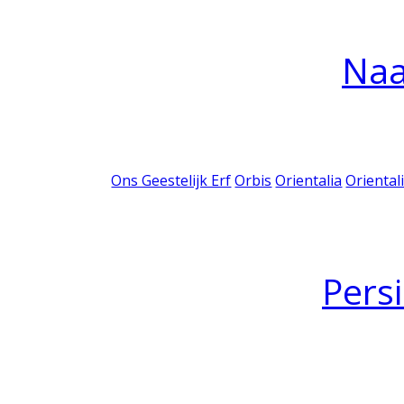
Na
Ons Geestelijk Erf
Orbis
Orientalia
Oriental
Pers