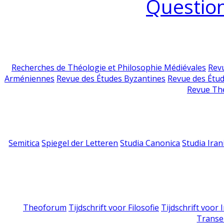
Question
Recherches de Théologie et Philosophie Médiévales
Revu
Arméniennes
Revue des Études Byzantines
Revue des Étu
Revue Th
Semitica
Spiegel der Letteren
Studia Canonica
Studia Iran
Theoforum
Tijdschrift voor Filosofie
Tijdschrift voor
Transe