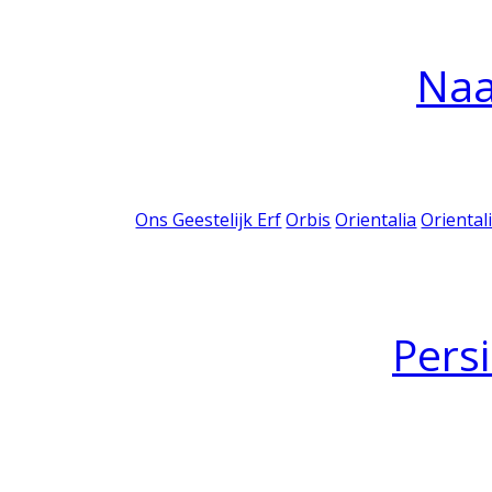
Na
Ons Geestelijk Erf
Orbis
Orientalia
Oriental
Pers