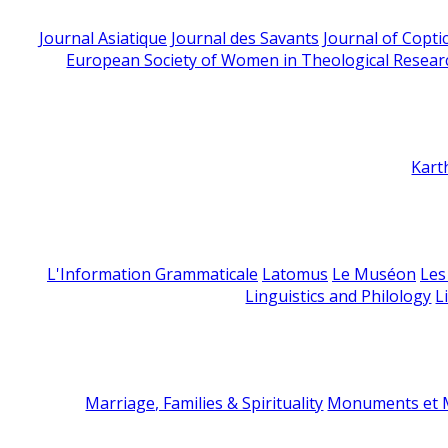
Journal Asiatique
Journal des Savants
Journal of Copti
European Society of Women in Theological Resear
Kart
L'Information Grammaticale
Latomus
Le Muséon
Les
Linguistics and Philology
L
Marriage, Families & Spirituality
Monuments et M