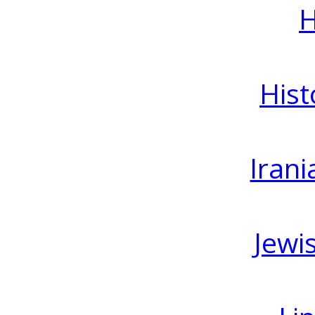
H
Hist
Irani
Jewi