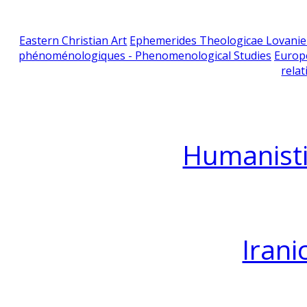
Eastern Christian Art
Ephemerides Theologicae Lovani
phénoménologiques - Phenomenological Studies
Europ
relat
Humanisti
Irani