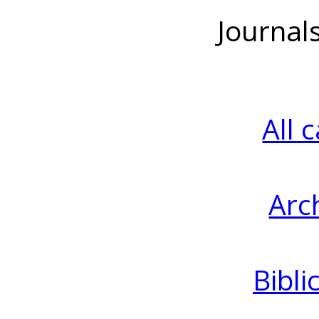
Journal
All 
Arc
Bibli