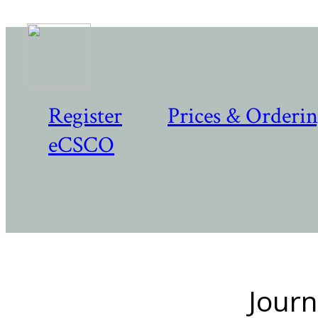
Register
Prices & Orderi
eCSCO
Journ