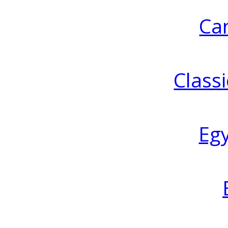
Ca
Classi
Eg