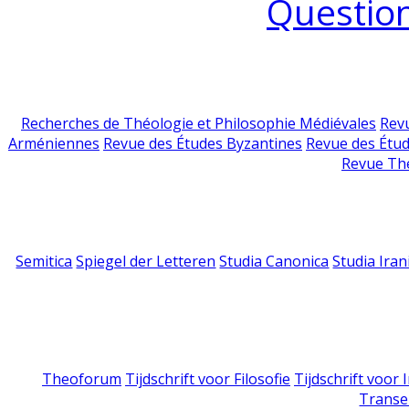
Question
Recherches de Théologie et Philosophie Médiévales
Revu
Arméniennes
Revue des Études Byzantines
Revue des Étu
Revue Th
Semitica
Spiegel der Letteren
Studia Canonica
Studia Iran
Theoforum
Tijdschrift voor Filosofie
Tijdschrift voor
Transe