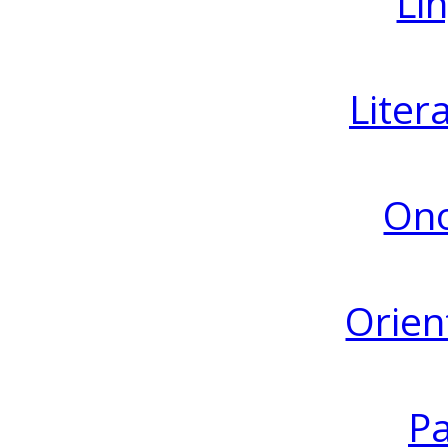
Lin
Liter
Ono
Orien
Pa