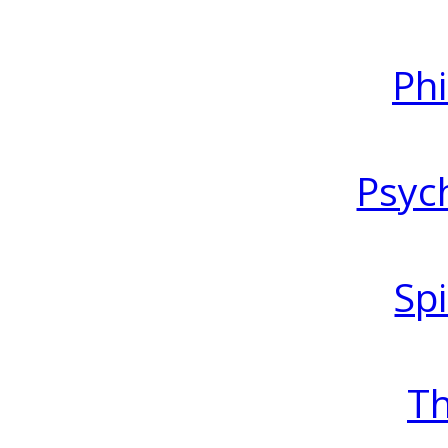
Ph
Psyc
Spi
T