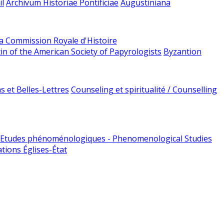
l
Archivum Historiae Pontificiae
Augustiniana
la Commission Royale d'Histoire
tin of the American Society of Papyrologists
Byzantion
 et Belles-Lettres
Counseling et spiritualité / Counselling
Etudes phénoménologiques - Phenomenological Studies
tions Églises-État