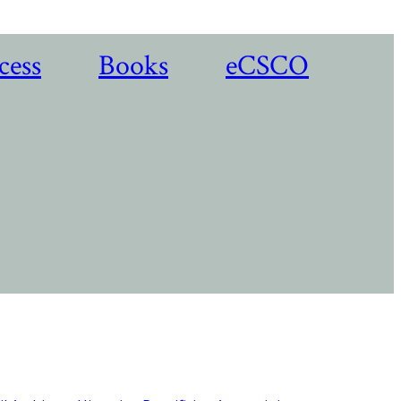
cess
Books
eCSCO