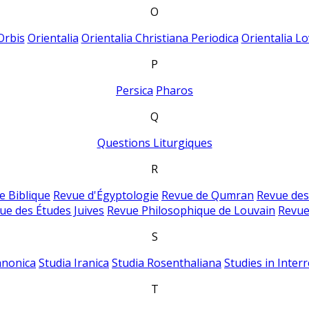
O
Orbis
Orientalia
Orientalia Christiana Periodica
Orientalia Lo
P
Persica
Pharos
Q
Questions Liturgiques
R
e Biblique
Revue d'Égyptologie
Revue de Qumran
Revue des
ue des Études Juives
Revue Philosophique de Louvain
Revue
S
anonica
Studia Iranica
Studia Rosenthaliana
Studies in Inter
T