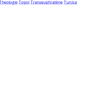
 Theologie
Topoi
Transeuphratène
Turcica