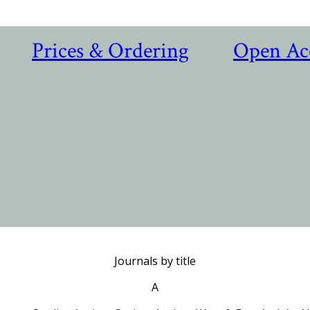
Prices & Ordering
Open Ac
Journals by title
A