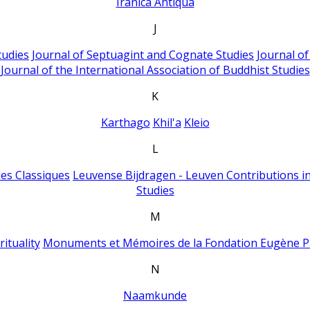
Iranica Antiqua
J
tudies
Journal of Septuagint and Cognate Studies
Journal o
Journal of the International Association of Buddhist Studies
K
Karthago
Khil'a
Kleio
L
es Classiques
Leuvense Bijdragen - Leuven Contributions in
Studies
M
ituality
Monuments et Mémoires de la Fondation Eugène P
N
Naamkunde