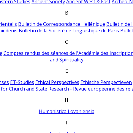
astern Studies
Ancient Society
Ancient West & East
Archéo-Ni
B
ientalis
Bulletin de Correspondance Hellénique
Bulletin de 
hiedenis
Bulletin de la Société de Linguistique de Paris
Bulle
C
e
Comptes rendus des séances de l'Académie des Inscriptions
and Spirituality
E
nses
ET-Studies
Ethical Perspectives
Ethische Perspectieven
for Church and State Research - Revue européenne des rela
H
Humanistica Lovaniensia
I