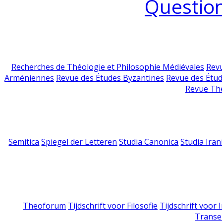
Question
Recherches de Théologie et Philosophie Médiévales
Revu
Arméniennes
Revue des Études Byzantines
Revue des Étu
Revue Th
Semitica
Spiegel der Letteren
Studia Canonica
Studia Iran
Theoforum
Tijdschrift voor Filosofie
Tijdschrift voor
Transe