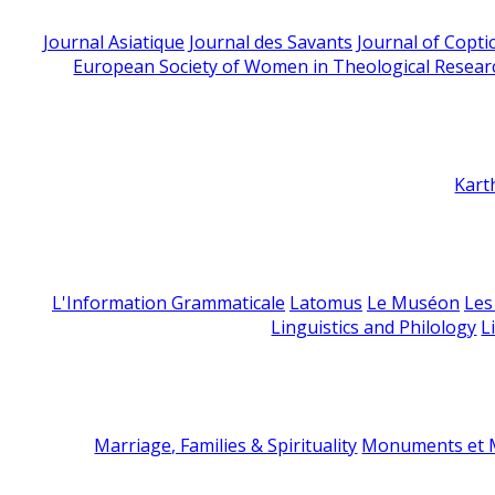
Journal Asiatique
Journal des Savants
Journal of Copti
European Society of Women in Theological Resear
Kart
L'Information Grammaticale
Latomus
Le Muséon
Les
Linguistics and Philology
L
Marriage, Families & Spirituality
Monuments et M