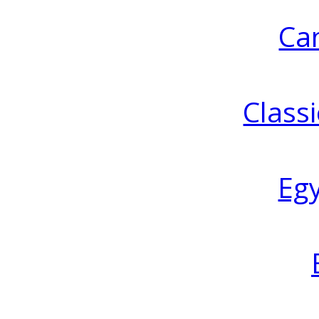
Ca
Classi
Eg