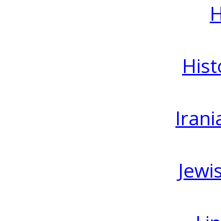
H
Hist
Irani
Jewi