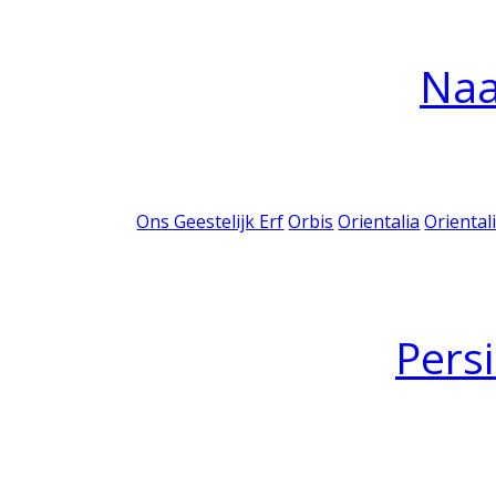
Na
Ons Geestelijk Erf
Orbis
Orientalia
Oriental
Pers