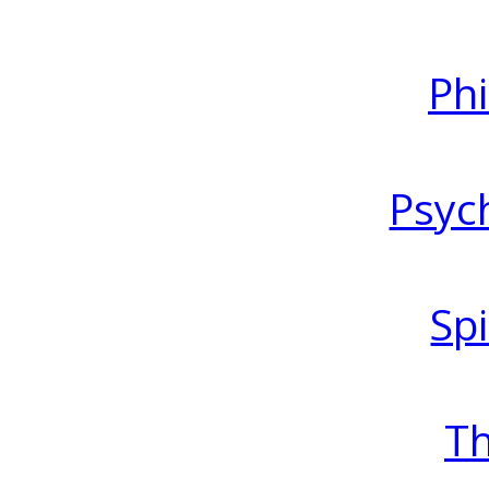
Ph
Psyc
Spi
T