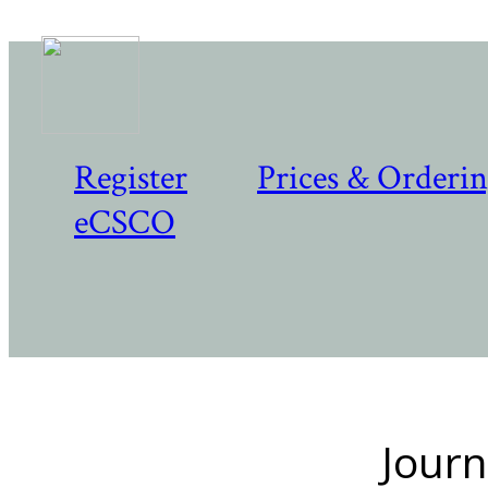
Register
Prices & Orderi
eCSCO
Journ