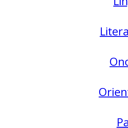
Lin
Liter
Ono
Orien
Pa