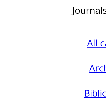
Journal
All 
Arc
Bibli