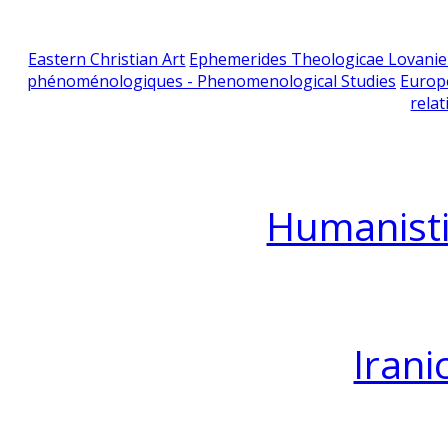
Eastern Christian Art
Ephemerides Theologicae Lovani
phénoménologiques - Phenomenological Studies
Europ
relat
Humanisti
Irani