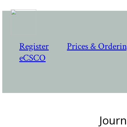
Register
Prices & Orderi
eCSCO
Journ