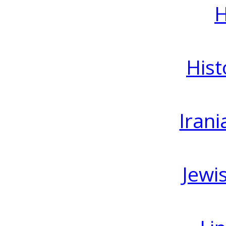
H
Hist
Irani
Jewi