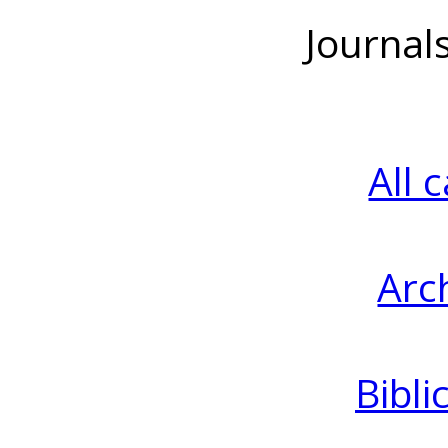
Journal
All 
Arc
Bibli