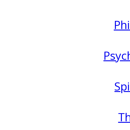
Ph
Psyc
Spi
T