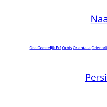
Na
Ons Geestelijk Erf
Orbis
Orientalia
Oriental
Pers