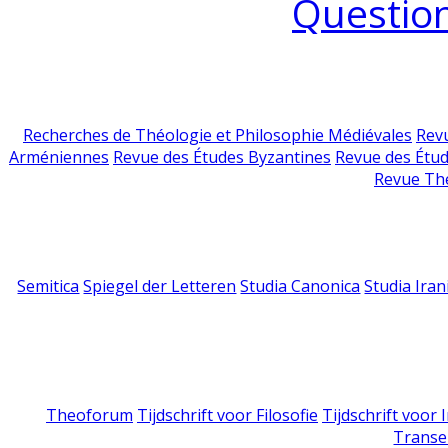
Question
Recherches de Théologie et Philosophie Médiévales
Revu
Arméniennes
Revue des Études Byzantines
Revue des Étu
Revue Th
Semitica
Spiegel der Letteren
Studia Canonica
Studia Iran
Theoforum
Tijdschrift voor Filosofie
Tijdschrift voor
Transe