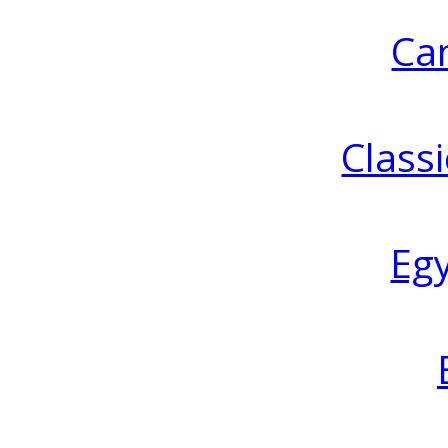
Ca
Classi
Eg