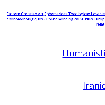
Eastern Christian Art
Ephemerides Theologicae Lovani
phénoménologiques - Phenomenological Studies
Europ
relat
Humanisti
Irani