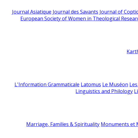
Journal Asiatique
Journal des Savants
Journal of Copti
European Society of Women in Theological Resear
Kart
L'Information Grammaticale
Latomus
Le Muséon
Les
Linguistics and Philology
L
Marriage, Families & Spirituality
Monuments et M