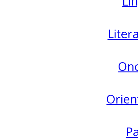
Lin
Liter
Ono
Orien
Pa