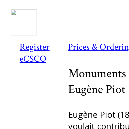
Register
Prices & Orderi
eCSCO
Monuments e
Eugène Piot
Eugène Piot (18
voulait contri