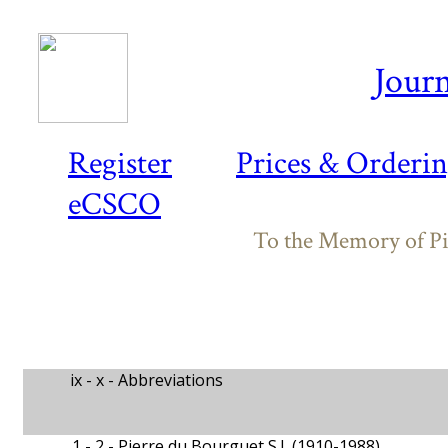
Journ
Register
Prices & Orderi
eCSCO
To the Memory of Pie
ix - x -
Abbreviations
1 - 2 -
Pierre du Bourguet S.J. (1910-1988)