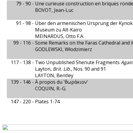
79 - 90 -
Une curieuse construction en briques rond
BOVOT, Jean-Luc
91 - 98 -
Über den armenischen Ursprung der Kynoke
Museum zu Alt-Kairo
MEINARDUS, Otto F.A.
99 - 116 -
Some Remarks on the Faras Cathedral and it
GODLEWSKI, Włodzimierz
117 - 138 -
Two Unpublished Shenute Fragments
Agai
Layton,
Brit. Lib.
, Nos. 90 and 91
LAYTON, Bentley
139 - 146 -
À propos du 'θωράκιον'
COQUIN, R.-G.
147 - 220 -
Plates 1-74