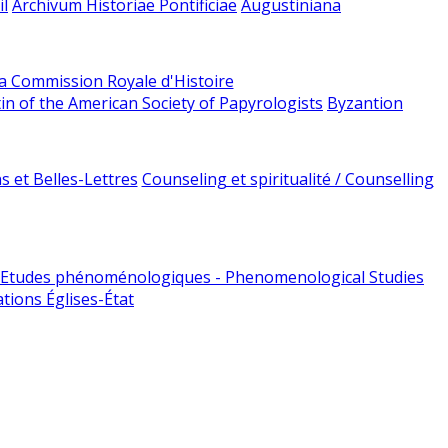
l
Archivum Historiae Pontificiae
Augustiniana
la Commission Royale d'Histoire
tin of the American Society of Papyrologists
Byzantion
 et Belles-Lettres
Counseling et spiritualité / Counselling
Etudes phénoménologiques - Phenomenological Studies
tions Églises-État