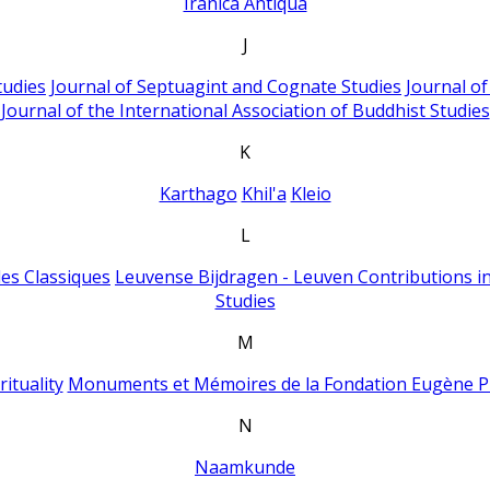
Iranica Antiqua
J
tudies
Journal of Septuagint and Cognate Studies
Journal o
Journal of the International Association of Buddhist Studies
K
Karthago
Khil'a
Kleio
L
es Classiques
Leuvense Bijdragen - Leuven Contributions in
Studies
M
ituality
Monuments et Mémoires de la Fondation Eugène P
N
Naamkunde