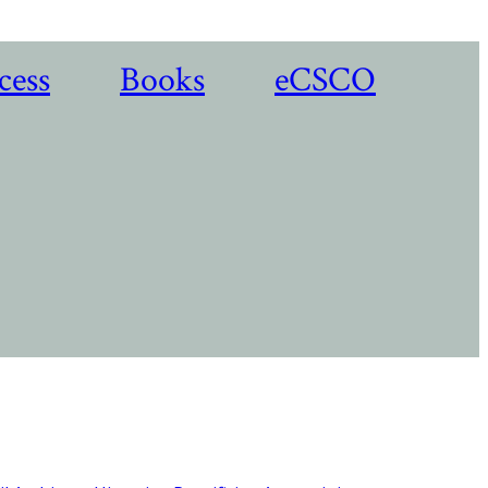
cess
Books
eCSCO