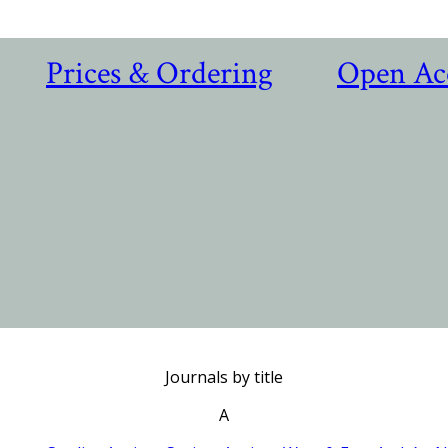
Prices & Ordering
Open Ac
Journals by title
A