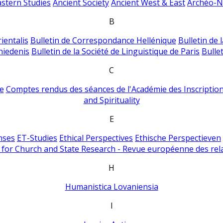
astern Studies
Ancient Society
Ancient West & East
Archéo-Ni
B
ientalis
Bulletin de Correspondance Hellénique
Bulletin de 
hiedenis
Bulletin de la Société de Linguistique de Paris
Bulle
C
e
Comptes rendus des séances de l'Académie des Inscriptions
and Spirituality
E
nses
ET-Studies
Ethical Perspectives
Ethische Perspectieven
for Church and State Research - Revue européenne des rela
H
Humanistica Lovaniensia
I