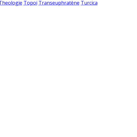
 Theologie
Topoi
Transeuphratène
Turcica