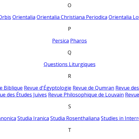
O
Orbis
Orientalia
Orientalia Christiana Periodica
Orientalia Lo
P
Persica
Pharos
Q
Questions Liturgiques
R
e Biblique
Revue d'Égyptologie
Revue de Qumran
Revue des
ue des Études Juives
Revue Philosophique de Louvain
Revue
S
anonica
Studia Iranica
Studia Rosenthaliana
Studies in Inter
T