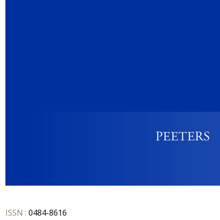
ISSN :
0484-8616