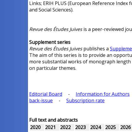
Links; ERIH PLUS (European Reference Index f
and Social Sciences).
Revue des Études Juives
is a peer-reviewed jou
Supplement series
Revue des Études Juives
publishes a
Supplemen
The aim of this series is to provide an opportu
more substantial works of monograph length a
on particular themes.
Editorial Board
-
Information for Authors
back-issue
-
Subscription rate
Full text and abstracts
2020
2021
2022
2023
2024
2025
2026