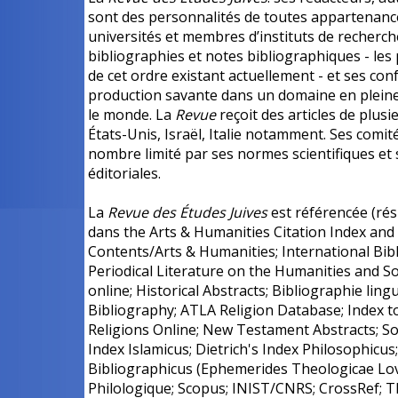
sont des personnalités de toutes appartenanc
universités et membres d’instituts de recherche
bibliographies et notes bibliographiques - les
de cet ordre existant actuellement - et ses con
production savante dans un domaine en pleine
le monde. La
Revue
reçoit des articles de plus
États-Unis, Israël, Italie notamment. Ses comi
nombre limité par ses normes scientifiques et s
éditoriales.
La
Revue des Études Juives
est référencée (ré
dans the Arts & Humanities Citation Index and
Contents/Arts & Humanities; International Bib
Periodical Literature on the Humanities and Soc
online; Historical Abstracts; Bibliographie lingu
Bibliography; ATLA Religion Database; Index t
Religions Online; New Testament Abstracts; Soc
Index Islamicus; Dietrich's Index Philosophicus
Bibliographicus (Ephemerides Theologicae Lo
Philologique; Scopus; INIST/CNRS; CrossRef; T